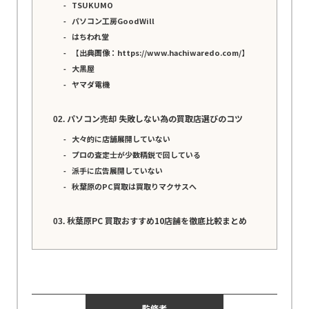
TSUKUMO
パソコン工房GoodWill
はちわれ堂
【出典画像：https://www.hachiwaredo.com/】
大黒屋
ヤマダ電機
パソコン売却 失敗しない為の買取店選びのコツ
大々的に店舗展開していない
プロの査定士が少数精鋭で回している
派手に広告展開していない
秋葉原のPC買取は買取りマクサスへ
秋葉原PC 買取おすすめ10店舗を徹底比較まとめ
監修者