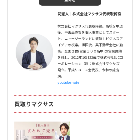
関憲人│株式会社マクサス代表取締役
株式会社マクサス代表取締役。高校を中退
後、中古品売買を個人事業としてスター
ト。ニュージーランドに渡航しビジネスア
イデアの模索。帰国後、某不動産会社に勤
務。全国２位(営業１００名中)の営業成績
を残し、2012年10月22歳で株式会社SJCコ
ーポレーション（現：株式会社マクサス）
設立。平成リユース会代表、令和の虎出
演。
youtube
note
買取りマクサス