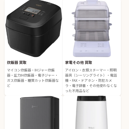
炊飯器 買取
家電その他 買取
マイコン炊飯器・IHジャー炊飯
アイロン・衣類スチーマー・照明
器・圧力IH炊飯器・電子ジャー・
器具（シーリングライト）・電話
ガス炊飯器・糖質カット炊飯器な
機・FAX・ドアホン・防犯カメ
ど
ラ・電子辞書・その他使わなくな
った不用品など