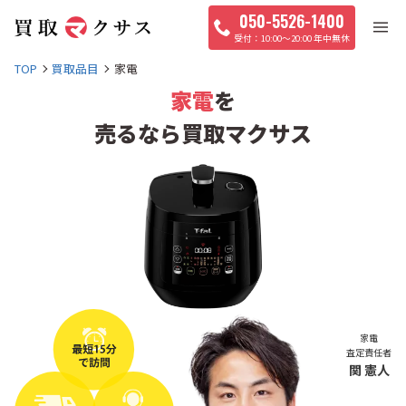
050-5526-1400
10:00〜20:00 年中無休
TOP
買取品目
家電
家電
を
売るなら買取マクサス
家電
査定責任者
関 憲人