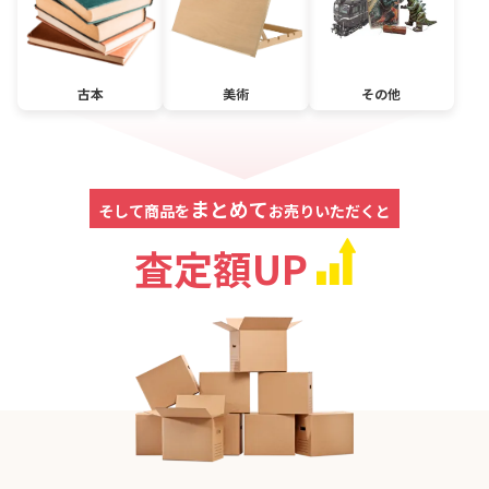
古本
美術
その他
まとめて
そして商品を
お売りいただくと
査定額UP