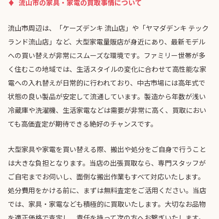
流山市の家具・家電の買取事情について
流山市周辺は、「ケーズデンキ 流山店」や「ヤマダデンキ テック
ランド流山店」など、大型家電量販店が身近にあり、最新モデル
への買い替えが非常にスムーズな環境です。ファミリー世帯が多
く住むこの地域では、生活スタイルの変化に合わせて高性能な家
電への入れ替えが日常的に行われており、中古市場には高年式で
状態の良い製品が安定して流通しています。製造から年数が浅い
冷蔵庫や洗濯機、生活家電などは需要が非常に高く、買取におい
ても高価査定が期待できる絶好のチャンスです。
大型家具や家電を買い替える際、搬出や処分をご自身で行うこと
は大きな負担となります。当店の出張買取なら、専門スタッフが
ご自宅までお伺いし、面倒な搬出作業もすべて対応いたします。
処分費用をかける前に、まずは無料査定をご活用ください。当店
では、家具・家電なども積極的に買取いたします。大切なお品物
を適正価格で査定し、責任を持って次の方へお繋ぎいたします。