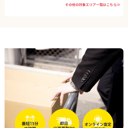
その他の対象エリア一覧はこちら⇒
習志野市
八千代市
浦安市
鎌ケ谷市
流山市
我孫子市
野田市
成田市
四街道市
八街市
印西市
白井市
富里市
香取市
銚子市
旭市