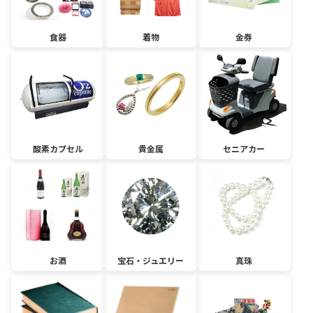
食器
着物
金券
酸素カプセル
貴金属
セニアカー
お酒
宝石・ジュエリー
真珠