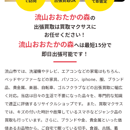
匝瑳市
山武市
流山おおたかの森
の
東金市
茂原市
出張買取は買取マクサスに
お任せください！
大網白里市
いすみ市
流山おおたかの森
へは最短15分で
即日出張可能です！
勝浦市
鴨川市
流山市では、洗濯機やテレビ、エアコンなどの家電はもちろん、
館山市
南房総市
ベッドやソファーなどの家具、パソコン、iphone、服、ブランド
品、貴金属、楽器、自転車、ゴルフクラブなどの出張買取に幅広
君津市
木更津市
く対応。当店は日々の生活で不要になった品々を、専門的な知識
で適正に評価するリサイクルショップです。 また、買取マクサス
袖ケ浦市
富津市
では、キズの付いた時計や故障しているスマホなどジャンク品の
買取も行っています。さらに、ブランドや金、貴金属といった価
値あるお品物から、ご自宅で眠っている切手、食器、古銭、着