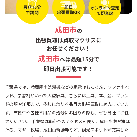
銚子市
旭市
匝瑳市
山武市
成田市
の
東金市
茂原市
出張買取は買取マクサスに
お任せください！
大網白里市
いすみ市
成田市
へは最短15分で
即日出張可能です！
勝浦市
鴨川市
千葉県では、冷蔵庫や洗濯機などの家電はもちろん、ソファやベ
館山市
南房総市
ッド、学習机といった大型家具、さらには工具、本、金、ブラン
ドの服や洋服まで、多岐にわたる品目の出張買取に対応していま
君津市
木更津市
す。自転車や各種不用品の処分にお困りの際も、ぜひ当社にお任
せください。 千葉県は都心へのアクセスも良く、成田空港や海ほ
袖ケ浦市
富津市
たる、マザー牧場、成田山新勝寺など、観光スポットが充実した