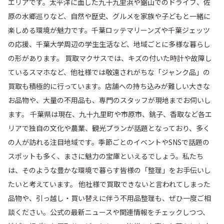
エリアです。太平洋に面した九十九里浜や鋸山でのドライブ、佐
原の水郷巡りなど、自然や歴史、グルメを家族や子どもと一緒に
楽しめる環境が魅力です。千葉ロッテマリーンズや千葉ジェッツ
の応援、千葉大学周辺の学生生活など、地域ごとに多様な暮らし
の形があります。 買取マクサスでは、キズの付いた時計や故障し
ているスマホなど、他社様では敬遠されがちな「ジャンク品」の
買取も積極的に行っています。店舗への持ち込みが難しい大きな
お品物や、大量の不用品も、専門のスタッフが現地までお伺いし
ます。 千葉県は現在、九十九里町や市原市、銚子、香取など各エ
リアで独自の文化や農業、観光プランが話題となっており、多く
の人が訪れる注目地域です。季節ごとのイベントやSNSで話題の
スポットも多く、まさに魅力の宝庫といえるでしょう。私たち
は、そのような豊かな環境で暮らす皆様の「整理」をお手伝いし
たいと考えています。 他社様で買取できないと言われてしまった
品物や、引っ越し・買い替えに伴う不用品整理も、ぜひ一度ご相
談ください。公式の最新ニュースや関連情報をチェックしつつ、