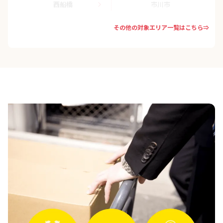
西船橋
市川市
その他の対象エリア一覧はこちら⇒
習志野市
八千代市
浦安市
鎌ケ谷市
流山市
我孫子市
野田市
成田市
四街道市
八街市
印西市
白井市
富里市
香取市