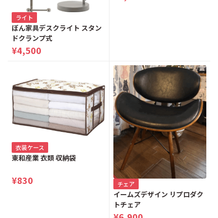
ライト
ぼん家具デスクライト スタン
ドクランプ式
¥4,500
衣装ケース
東和産業 衣類 収納袋
¥830
チェア
イームズデザイン リプロダク
トチェア
¥6,900