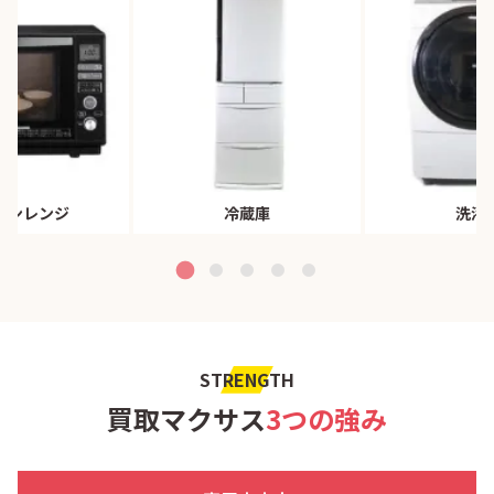
ブンレンジ
冷蔵庫
洗濯
STRENGTH
買取マクサス
3つの強み