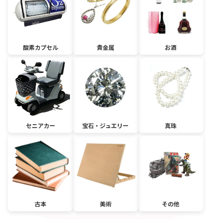
酸素カプセル
貴金属
お酒
セニアカー
宝石・ジュエリー
真珠
古本
美術
その他