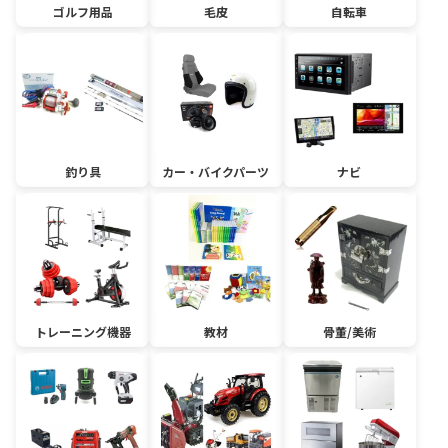
ゴルフ用品
毛皮
自転車
釣り具
カー・バイクパーツ
ナビ
トレーニング機器
教材
骨董/美術