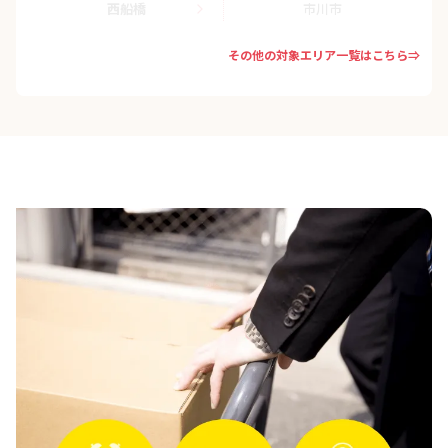
西船橋
市川市
その他の対象エリア一覧はこちら⇒
習志野市
八千代市
浦安市
鎌ケ谷市
流山市
我孫子市
野田市
成田市
四街道市
八街市
印西市
白井市
富里市
香取市