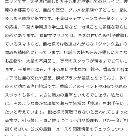
エリアです。太平洋に面した九十九里浜や鋸山でのドライブ、佐
原の水郷巡りなど、自然や歴史、グルメを家族や子どもと一緒に
楽しめる環境が魅力です。千葉ロッテマリーンズや千葉ジェッツ
の応援、千葉大学周辺の学生生活など、地域ごとに多様な暮らし
の形があります。 買取マクサスでは、キズの付いた時計や故障し
ているスマホなど、他社様では敬遠されがちな「ジャンク品」の
買取も積極的に行っています。店舗への持ち込みが難しい大きな
お品物や、大量の不用品も、専門のスタッフが現地までお伺いし
ます。 千葉県は現在、九十九里町や市原市、銚子、香取など各エ
リアで独自の文化や農業、観光プランが話題となっており、多く
の人が訪れる注目地域です。季節ごとのイベントやSNSで話題の
スポットも多く、まさに魅力の宝庫といえるでしょう。私たち
は、そのような豊かな環境で暮らす皆様の「整理」をお手伝いし
たいと考えています。 他社様で買取できないと言われてしまった
品物や、引っ越し・買い替えに伴う不用品整理も、ぜひ一度ご相
談ください。公式の最新ニュースや関連情報をチェックしつつ、