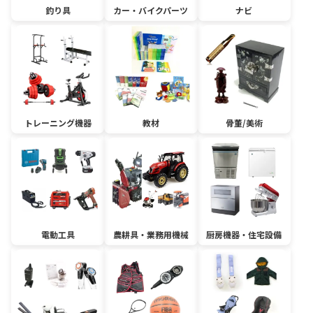
釣り具
カー・バイクパーツ
ナビ
トレーニング機器
教材
骨董/美術
電動工具
農耕具・業務用機械
厨房機器・住宅設備