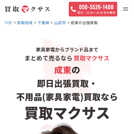
050-5526-1400
10:00〜20:00 年中無休
TOP
買取地域
千葉県
山武市
成東の出張買取
家具家電からブランド品まで
まとめて売るなら
買取マクサス
成東
の
即日出張買取・
不用品(家具家電)買取なら
買取マクサス