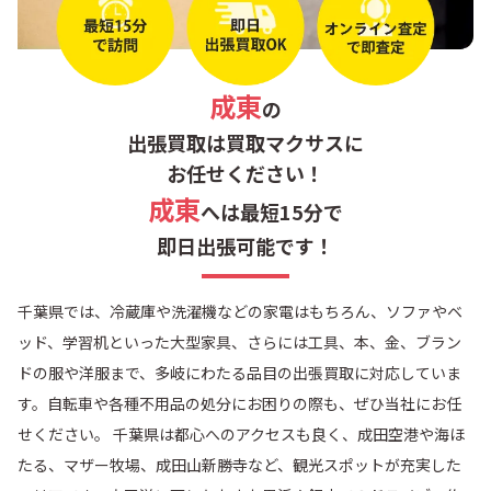
銚子市
旭市
匝瑳市
山武市
成東
の
東金市
茂原市
出張買取は買取マクサスに
お任せください！
大網白里市
いすみ市
成東
へは最短15分で
即日出張可能です！
勝浦市
鴨川市
千葉県では、冷蔵庫や洗濯機などの家電はもちろん、ソファやベ
館山市
南房総市
ッド、学習机といった大型家具、さらには工具、本、金、ブラン
ドの服や洋服まで、多岐にわたる品目の出張買取に対応していま
君津市
木更津市
す。自転車や各種不用品の処分にお困りの際も、ぜひ当社にお任
せください。 千葉県は都心へのアクセスも良く、成田空港や海ほ
袖ケ浦市
富津市
たる、マザー牧場、成田山新勝寺など、観光スポットが充実した