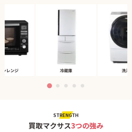
ブンレンジ
冷蔵庫
洗濯
STRENGTH
買取マクサス
3つの強み