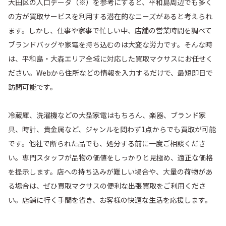
大田区の人口データ（※）を参考にすると、平和島周辺でも多く
の方が買取サービスを利用する潜在的なニーズがあると考えられ
東蒲田
東糀谷
ます。しかし、仕事や家事で忙しい中、店舗の営業時間を調べて
ブランドバッグや家電を持ち込むのは大変な労力です。そんな時
東馬込
東嶺町
は、平和島・大森エリア全域に対応した買取マクサスにお任せく
ださい。Webから住所などの情報を入力するだけで、最短即日で
東矢口
東雪谷
訪問可能です。
東六郷
ふるさとの浜辺公園
冷蔵庫、洗濯機などの大型家電はもちろん、楽器、ブランド家
具、時計、貴金属など、ジャンルを問わず1点からでも買取が可能
平和島
平和の森公園
です。他社で断られた品でも、処分する前に一度ご相談くださ
い。専門スタッフが品物の価値をしっかりと見極め、適正な価格
本羽田
南蒲田
を提示します。店への持ち込みが難しい場合や、大量の荷物があ
る場合は、ぜひ買取マクサスの便利な出張買取をご利用くださ
南久が原
南千束
い。店舗に行く手間を省き、お客様の快適な生活を応援します。
南馬込
南雪谷