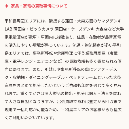
家具・家電の買取事情について
平和島周辺エリアには、隣接する蒲田・大森方面のヤマダデンキ
LABI蒲田店・ビックカメラ 蒲田店・ケーズデンキ 大森店など大手
家電量販店が電車・車圏内に複数あり、住民・在勤者が最新家電
を購入しやすい環境が整っています。流通・物流拠点が多い平和
島エリアでは、事務所移転や倉庫整理に伴う業務用家電（冷蔵
庫・電子レンジ・エアコンなど）の買取依頼も多く寄せられる傾
向にあります。また、引越しや事務所移転の際にソファ・デス
ク・収納棚・ダイニングテーブル・ベッドフレームといった大型
家具をまとめて処分したいというご依頼も年間を通じて多く見ら
れます。重くてかさばる大型品の搬出・処分は個人・法人を問わ
ず大きな負担となりますが、出張買取であれば査定から回収まで
現地で一括対応が可能なため、平和島エリアのお客様からも幅広
くご利用いただいています。