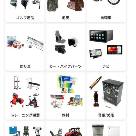
ゴルフ用品
毛皮
自転車
釣り具
カー・バイクパーツ
ナビ
トレーニング機器
教材
骨董/美術