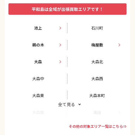
平和島は全域が出張買取エリアです！
池上
石川町
鵜の木
梅屋敷
大森
大森北
大森中
大森西
大森東
大森本町
全て見る
大森南
蒲田
その他の対象エリア一覧はこちら⇒
蒲田本町
上池台