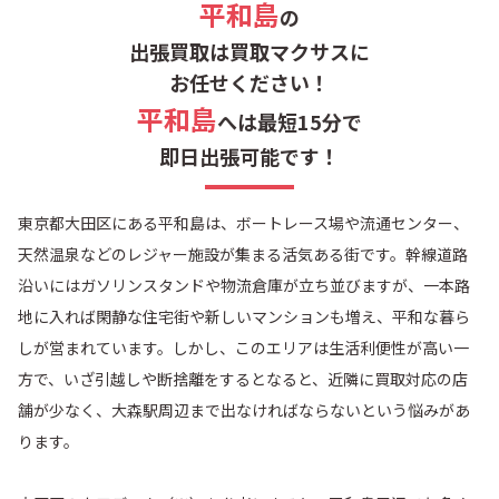
平和島
の
田園調布
田園調布本町
出張買取は買取マクサスに
お任せください！
田園調布南
東海
平和島
へは最短15分で
即日出張可能です！
仲池上
中馬込
東京都大田区にある平和島は、ボートレース場や流通センター、
仲六郷
西蒲田
天然温泉などのレジャー施設が集まる活気ある街です。幹線道路
沿いにはガソリンスタンドや物流倉庫が立ち並びますが、一本路
西糀谷
西馬込
地に入れば閑静な住宅街や新しいマンションも増え、平和な暮ら
しが営まれています。しかし、このエリアは生活利便性が高い一
西嶺町
西六郷
方で、いざ引越しや断捨離をするとなると、近隣に買取対応の店
舗が少なく、大森駅周辺まで出なければならないという悩みがあ
萩中
羽田
ります。
羽田旭町
羽田空港