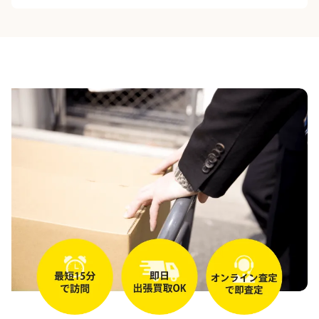
北糀谷
北千束
北馬込
北嶺町
久が原
京浜島
糀谷
山王
下丸子
昭和島
新蒲田
城南島
雑色
多摩川
千鳥
中央