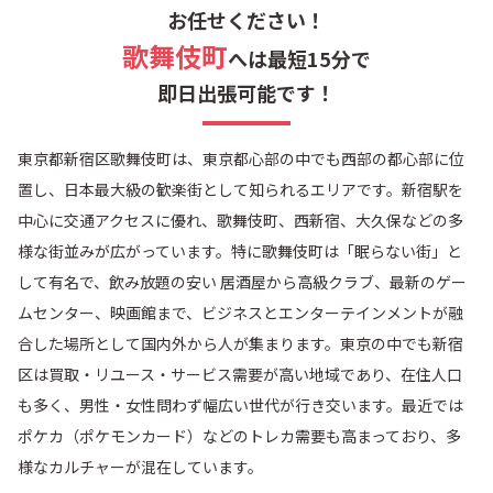
お任せください！
喜久井町
北新宿
歌舞伎町
へは最短15分で
即日出張可能です！
北町
北山伏町
東京都新宿区歌舞伎町は、東京都心部の中でも西部の都心部に位
細工町
左門町
置し、日本最大級の歓楽街として知られるエリアです。新宿駅を
中心に交通アクセスに優れ、歌舞伎町、西新宿、大久保などの多
信濃町
下落合
様な街並みが広がっています。特に歌舞伎町は「眠らない街」と
して有名で、飲み放題の安い 居酒屋から高級クラブ、最新のゲー
下宮比町
白銀町
ムセンター、映画館まで、ビジネスとエンターテインメントが融
合した場所として国内外から人が集まります。東京の中でも新宿
新大久保
新小川町
区は買取・リユース・サービス需要が高い地域であり、在住人口
も多く、男性・女性問わず幅広い世代が行き交います。最近では
新宿
水道町
ポケカ（ポケモンカード）などのトレカ需要も高まっており、多
様なカルチャーが混在しています。
須賀町
住吉町