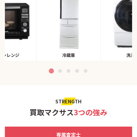
ブンレンジ
冷蔵庫
洗濯
STRENGTH
買取マクサス
3つの強み
専属査定士