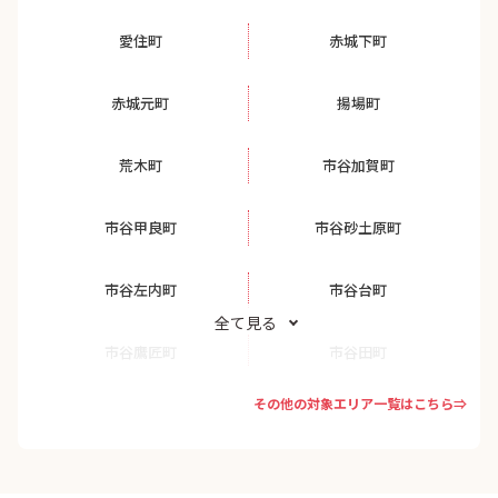
愛住町
赤城下町
赤城元町
揚場町
荒木町
市谷加賀町
市谷甲良町
市谷砂土原町
市谷左内町
市谷台町
全て見る
市谷鷹匠町
市谷田町
その他の対象エリア一覧はこちら⇒
市谷長延寺町
市谷仲之町
市谷八幡町
市谷船河原町