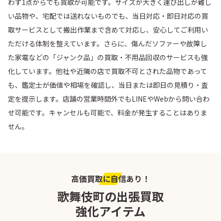
わず1点からでも買取が可能です。サイズが大きく運び出しが難し
い品物や、宅配では送れないものでも、当日対応・即日対応の買
西落合
西五軒町
取サービスとして搬出作業まで含めて対応し、安心してご利用い
ただける体制を整えています。さらに、傷んだソファーや故障し
西新宿
西早稲田
た家電などの「ジャンク品」の買取・不用品回収のサービスも強
化しています。他社や近隣の店で買取不可とされた品物であって
二十騎町
払方町
も、鑑定士が価値や相場を確認し、当日または即日の見積り・査
定を提示します。店舗の営業時間外でもLINEやWebから問い合わ
原町
馬場下町
せ可能です。キャンセルも可能で、料金が発生することはありま
せん。
東榎町
東五軒町
百人町
袋町
高価買取に自信あり！
舟町
弁天町
歌舞伎町の出張買取
強化アイテム
南榎町
南町