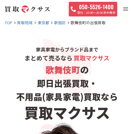
050-5526-1400
10:00〜20:00 年中無休
TOP
買取地域
東京都
新宿区
歌舞伎町の出張買取
家具家電からブランド品まで
まとめて売るなら
買取マクサス
歌舞伎町
の
即日出張買取・
不用品(家具家電)買取なら
買取マクサス