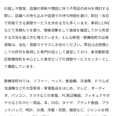
引越しや整理、店舗の移転や閉店に伴う不用品の処分を検討する
大京町
高田馬場
際に、店舗への持ち込みや店頭での待ち時間を避け、即日・当日
で完結できる買取サービスを求める方も多くいます。事前にLINE
箪笥町
築地町
などで見積もりを取り、情報収集をして価値を確認してから売却
する方法を選ぶ方も増えています。そんな新宿・歌舞伎町の出張
津久戸町
筑土八幡町
買取は、当社・買取マクサスにお任せください。弊社は古物商と
しての許可を取得した専門の店として運営しており、東京都新宿
天神町
戸塚町
区歌舞伎町を中心とした東京エリアの買取サービスセンターとし
て機能しています。
富久町
戸山
歌舞伎町内では、ソファー、ベッド、食器棚、冷凍庫、ドラム式
内藤町
中井
洗濯機などの大型家具・家電製品をはじめ、テレビ、オーディ
オ、パソコン、スマホなどの家電、PC周辺機器、フィギュアやポ
中落合
中里町
ケカなどのホビー用品、本、DVD、ダイヤ、ブランド食器、ブラ
ンドバッグ、時計、お酒、洋服・衣類、雑貨など、ジャンルを問
中町
納戸町