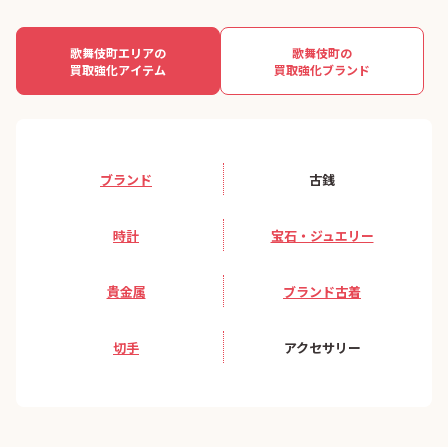
南元町
南山伏町
歌舞伎町エリアの
歌舞伎町の
買取強化アイテム
買取強化ブランド
山吹町
矢来町
横寺町
余丁町
ブランド
古銭
四谷
四谷坂町
時計
宝石・ジュエリー
四谷三栄町
四谷本塩町
貴金属
ブランド古着
若葉
若松町
切手
アクセサリー
若宮町
早稲田鶴巻町
早稲田町
早稲田南町