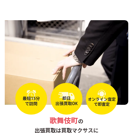
市谷本村町
市谷薬王寺町
市谷柳町
市谷山伏町
岩戸町
牛込柳町
榎町
大久保
改代町
神楽河岸
神楽坂
霞ケ丘町
片町
歌舞伎町
歌舞伎町
の
上落合
河田町
出張買取は買取マクサスに