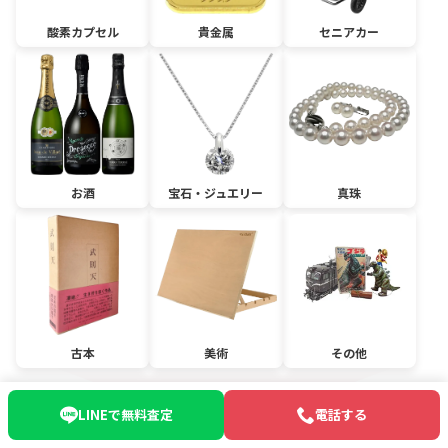
酸素カプセル
貴金属
セニアカー
お酒
宝石・ジュエリー
真珠
古本
美術
その他
LINEで無料査定
電話する