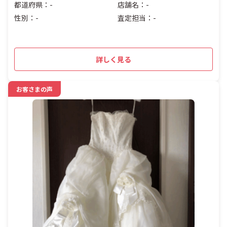
都道府県：-
店舗名：-
性別：-
査定担当：-
詳しく見る
お客さまの声