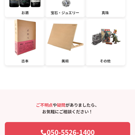
お酒
宝石・ジュエリー
真珠
古本
美術
その他
ご不明点
や
疑問
がありましたら、
お気軽にご相談ください！
050-5526-1400