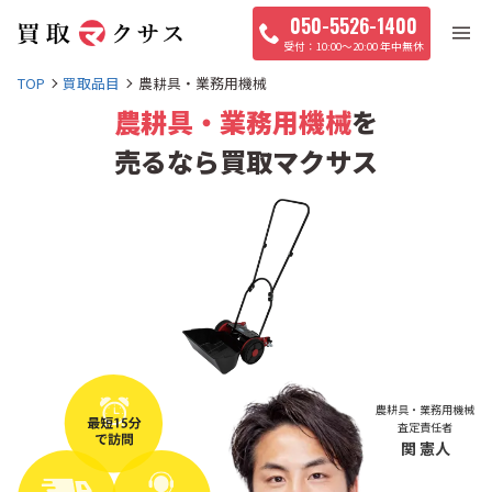
050-5526-1400
10:00〜20:00 年中無休
TOP
買取品目
農耕具・業務用機械
農耕具・業務用機械
を
売るなら買取マクサス
農耕具・業務用機械
査定責任者
関 憲人