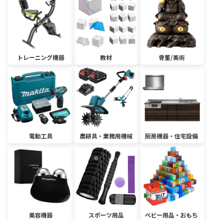
トレーニング機器
教材
骨董/美術
電動工具
農耕具・業務用機械
厨房機器・住宅設備
美容機器
スポーツ用品
ベビー用品・おもち