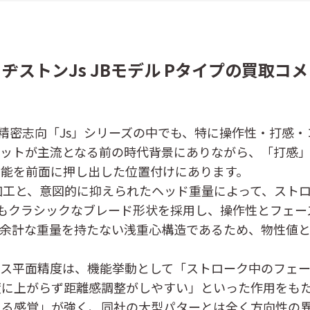
ヂストンJs JBモデル Pタイプの買取コ
精密志向「Js」シリーズの中でも、特に操作性・打感
レットが主流となる前の時代背景にありながら、「打感
性能を前面に押し出した位置付けにあります。
加工と、意図的に抑えられたヘッド重量によって、スト
もクラシックなブレード形状を採用し、操作性とフェー
、余計な重量を持たない浅重心構造であるため、物性値
ース平面精度は、機能挙動として「ストローク中のフェ
度に上がらず距離感調整がしやすい」といった作用をも
る感覚」が強く、同社の大型パターとは全く方向性の異