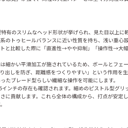
ード型特有のスリムなヘッド形状が挙げられ、見た目以上に
作系のトゥヒールバランスに近い性質を持ち、浅い重心
ットと比較した際に「直進性→やや抑制」「操作性→大
くは細かい平滑加工が施されているため、ボールとフェ
がり出しを防ぎ、距離感をつくりやすい」という作用を
いったブレード型らしい繊細な操作を可能にします。
・35インチの存在も確認されます。細めのピストル型グ
さに貢献します。これら全体の構成から、打点が安定し
す。