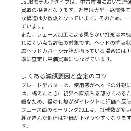
Js JBモデル Pタイプは、中古市場におい
買取の根拠となります。近年は大型・高慣性
な構造は少数派となっています。そのため、一
ています。
また、フェース加工による柔らかい打感は本
れにくい点も評価の対象です。ヘッドの塗装
属ヘッドカバーや元箱が揃っている場合には
寧に査定し高価買取につなげています。
よくある減額要因と査定のコツ
ブレード型パターは、使用感がヘッドの外観
は、構えたときに視界へ直接入る部分である
細なため、傷の有無がダイレクトに評価へ反
フェース面のミーリング加工は、打球数が多
耗が進んだ個体は評価が下がりやすくなりま
す。