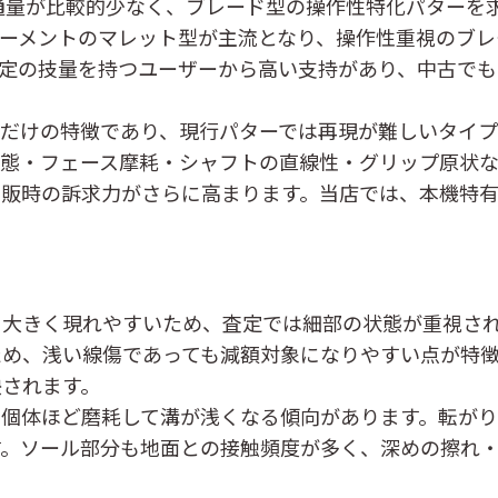
て流通量が比較的少なく、ブレード型の操作性特化パター
モーメントのマレット型が主流となり、操作性重視のブレ
定の技量を持つユーザーから高い支持があり、中古でも
機だけの特徴であり、現行パターでは再現が難しいタイ
状態・フェース摩耗・シャフトの直線性・グリップ原状
再販時の訴求力がさらに高まります。当店では、本機特
に大きく現れやすいため、査定では細部の状態が重視さ
ため、浅い線傷であっても減額対象になりやすい点が特
映されます。
い個体ほど磨耗して溝が浅くなる傾向があります。転が
す。ソール部分も地面との接触頻度が多く、深めの擦れ