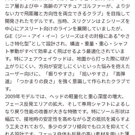
ニア層および中・高齢のアマチュアゴルファーが、より少
ない力で飛距離と方向性を両立できるクラブ」を目指して
開発されたモデルです。当時、スリクソンは Z シリーズを
中心にアスリート向けのラインを展開していましたが、
GiE（ジー・アイ・イー）シリーズはその対極にある“やさ
しさ特化型”として設計され、構造・重量・重心・シャフ
ト挙動がすべて効率よく飛ばせるよう最適化されていま
す。特にフェアウェイウッドは、地面から打った際に球が
上がりにくい、方向が安定しにくいといった悩みを抱えた
ユーザー向けに、「振りやすさ」「拾いやすさ」「高弾
道」「つかまりの良さ」を強く意識して作られたクラブで
す。
2009年モデルでは、ヘッドの軽量化と重心深度の増大、
フェース反発エリアの拡大、そして専用シャフトによるし
なり戻り性能の改善が大きな特徴です。特にソール形状は
幅広で、接地時の安定性を高めながら芝の抵抗を減らすよ
う工夫されており、多少のダフリ傾向でもロスを抑えてく
れる設計です。フェース自体も反発の高い素材を用いた薄