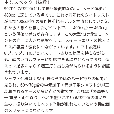
主なスペック（抜粋）
907D1 の物性値として最も象徴的なのは、ヘッド体積が
460cc に達している点です。これは同年代のタイトリスト
がまだ400cc前後の操作性重視モデルを主流としていた流
れから大きく転換したポイントで、「400cc台 → 460cc」
という明確な差分が存在します。この大型化は慣性モーメ
ントの向上に大きな影響を与え、スイートエリアの拡大と
ミス許容度の強化につながっています。ロフト設定は
8.5°、9.5°、10.5°とアスリート寄りの範囲を持ちながら
も、幅広いゴルファーに対応できる構成となっており、低
スピン過多にならず適正打ち出し角が得られるように調整
されています。
シャフト仕様は USA 仕様ならではのハード寄りの傾向が
見られ、60〜70g台の中元調子・元調子系シャフトが純正
装着されるケースが多い点が特徴です。これは「軽量寄り
→ 重量・剛性寄り」へと調整されている物性値の違いを
生み、振り急いでもヘッド挙動が乱れにくいという機能面
のメリットにつながります。