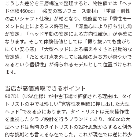
こうした差分を三層構造で整理すると、物性値では「ヘッ
ド体積460cc」「強度の高いフェース素材」「重量・剛性
の高いシャフト仕様」が軸となり、機能面では「慣性モー
メント向上によるミス許容性」「深重心により打ち出し角
が安定」「ヘッド挙動の安定による方向性確保」が明確に
なります。そして体験価値としては「振り抜いても曲がり
にくい安心感」「大型ヘッドによる構えやすさと視覚的な
安定感」「たとえ打点を外しても距離の落ち方が穏やかで
あるという信頼性」が得られるモデルとして位置づけられ
ます。
当店が高価買取できるポイント
907D1（USA仕様）が中古市場で評価される理由は、タイ
トリストの中では珍しい“寛容性を明確に押し出した大型
ヘッド”である点にあります。タイトリストは元来操作性
を重視したクラブ設計を行うブランドであり、460ccの大
型ヘッドは当時のタイトリストの設計思想からすると例外
的な挑戦とも言える存在でした。これが現在では逆に希少