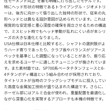
性モーメント向上”を最も明確に打ち出したモデルです。
特にヘッド形状の特徴であるトライアングル・ジオメトリ
ーは、後方に向かって張り出した独特の形状で、従来の丸
形ヘッドとは異なる設計意図が込められています。これは
視覚的な安定感と重心深度の確保を両立させるための構造
で、ミスヒット時でもヘッド挙動が乱れにくい点が本シリ
ーズの大きな進化となりました。
USA仕様は日本仕様と比較すると、シャフトの選択肢がよ
りハード寄りであったり、クラブ長やバランスがツアース
ペックを基準とした調整になっていることがあり、振り応
えを求めるユーザーに適したチューニングが施されていま
す。また素材面では、SP700系ベータチタンフェースと6-
4チタンボディ構造という組み合わせが採用されており、
タイトリストが当時のフラッグシップモデルに投入してい
た高度な金属加工技術が盛り込まれた構造です。さらに、
ホーゼル部にはアルミ合金が使われ、重量配置を最適化し
ながら深重心化を実現するアプローチも本機の特徴です。