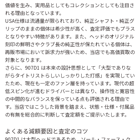
価値を生み、実用品としてもコレクションとしても注目さ
れる理由となっています。
USA仕様は流通量が限られており、純正シャフト・純正グ
リップのままの個体は希少性が高く、査定評価でもプラス
となりやすい特徴があります。また、ヘッドのオリジナル
刻印の鮮明さやクラブ長の純正性が保たれている個体は、
再販市場において訴求力が強いため、当店でも高価買取の
対象となります。
さらに、907D1 は本来の設計思想として「大型でありな
がらタイトリストらしいしっかりした打感」を実現してい
たため、現在も一定のファン層を持っています。現代の超
低スピン化が進むドライバーとは異なり、操作性と寛容性
の中間的なバランスを保っている点も評価される理由で
す。当店ではこうした背景を踏まえ、状態・仕様・付属品
の有無を総合的に判断して査定額をご提示いたします。
よくある減額要因と査定のコツ
907D1 は大型ヘッドであるため、ソール・フェース・ク