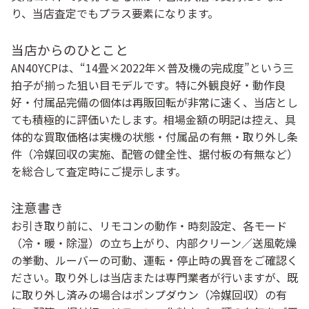
り、当店査定でもプラス要素になります。
当店からのひとこと
AN40YCPは、“14畳×2022年×普及機の完成度”という三
拍子が揃った狙い目モデルです。特に外観良好・動作良
好・付属品完備の個体は再販回転が非常に速く、当店とし
ても積極的に評価いたします。相場金額の明記は控え、
具
体的な買取価格は実機の状態・付属品の有無・取り外し条
件（冷媒回収の実施、配管の健全性、据付板の有無など）
を総合して査定時にご提示
します。
注意書き
お引き取り前に、
リモコンの動作・時刻設定
、
各モード
（冷・暖・除湿）の立ち上がり
、
内部クリーン／送風乾燥
の挙動
、
ルーバーの可動
、
運転・停止時の異音
をご確認く
ださい。取り外しは当店または専門業者が行いますが、既
に取り外し済みの場合は
ポンプダウン（冷媒回収）の有