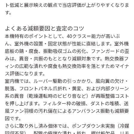
ト低減と展示映えの観点で当店評価が上がりやすくなりま
す。
よくある減額要因と査定のコツ
本機特有のポイントとして、
40クラス＝能力が高いぶ
ん、室外機の設置・固定状態が性能に直結
します。室外機
底板の錆・腐食、振動吸収ゴムの劣化、ファンガードの歪
みは、異音・共振のもととなり減額対象です。熱交換器フ
ィンの広範な潰れや腐食も熱交換効率を落とすためマイナ
ス評価になります。
室内機では、
ルーバー駆動の引っかかり
、
風向翼の欠け・
脱落
、
フロントパネル爪折れ・黄変
、および
内部クリーン
系の異音
（乾燥運転時のビビり音など）が再販整備コスト
を押し上げます。フィルター枠の破損、ダストの堆積、送
風ファン羽根の汚れ偏在による
アンバランス振動
も減額要
因です。
さらに取り外し済み個体では、
ポンプダウン未実施（冷媒
回収不足）
、
配管の極端な潰れ・折れ
、
据付板欠品
、
リモ