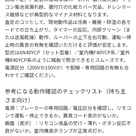
コン電池液漏れ跡
、
据付穴の化粧カバー欠品
、
ドレンホー
ス破損
などが典型的なマイナス材料となります。
査定のコツとして、現地動作品は
冷房・暖房・除湿の各モ
ードでの立ち上がり
、
タイマーの反応
、
内部クリーン（ま
たは送風乾燥）動作
、
ルーバーの上下左右可動
、
運転〜停
止時の異音の有無
を確認いただけると評価が安定します。
型式は
AN40YCP（セット型番）／室内機F40YCP系／室外
機R40YCP系
のように銘板で照合できるとスムーズです。
電源区分（200Vか100Vか）や配線・専用回路の有無も合
わせてご確認ください。
参考になる動作確認のチェックリスト（持ち主
さま向け）
電源：ブレーカーの専用回路／電圧区分を確認し、リモコ
ンで運転・停止できるか。異常コード表示がないか。
画面（表示）：リモコン液晶の欠け・薄れ・ボタン反応不
良がないか。室内機表示ランプが正常点灯か。