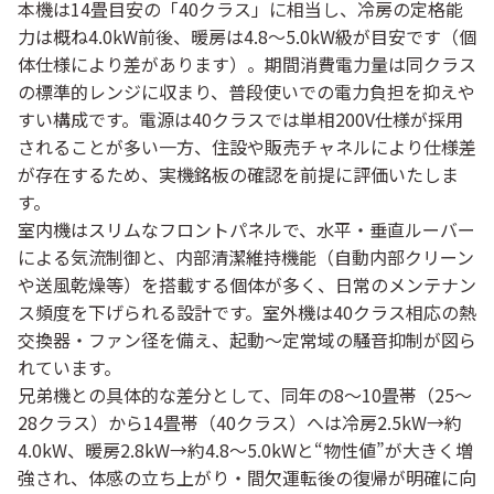
本機は14畳目安の「40クラス」に相当し、冷房の定格能
力は概ね4.0kW前後、暖房は4.8〜5.0kW級が目安です（個
体仕様により差があります）。期間消費電力量は同クラス
の標準的レンジに収まり、普段使いでの電力負担を抑えや
すい構成です。電源は40クラスでは
単相200V仕様が採用
されることが多い
一方、住設や販売チャネルにより仕様差
が存在するため、実機銘板の確認を前提に評価いたしま
す。
室内機はスリムなフロントパネルで、水平・垂直ルーバー
による気流制御と、内部清潔維持機能（自動内部クリーン
や送風乾燥等）を搭載する個体が多く、日常のメンテナン
ス頻度を下げられる設計です。室外機は40クラス相応の熱
交換器・ファン径を備え、起動〜定常域の騒音抑制が図ら
れています。
兄弟機との具体的な差分として、同年の8〜10畳帯（25〜
28クラス）から14畳帯（40クラス）へは
冷房2.5kW→約
4.0kW、暖房2.8kW→約4.8〜5.0kW
と“物性値”が大きく増
強され、体感の立ち上がり・間欠運転後の復帰が明確に向