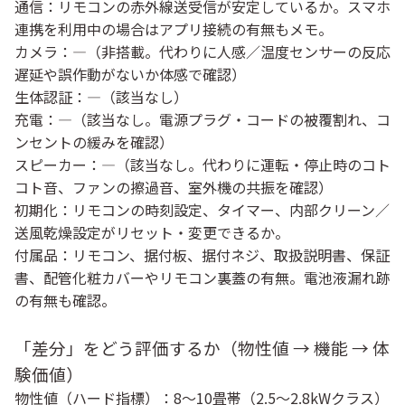
通信：リモコンの赤外線送受信が安定しているか。スマホ
連携を利用中の場合はアプリ接続の有無もメモ。
カメラ：—（非搭載。代わりに
人感／温度センサー
の反応
遅延や誤作動がないか体感で確認）
生体認証：—（該当なし）
充電：—（該当なし。
電源プラグ・コードの被覆割れ、コ
ンセントの緩み
を確認）
スピーカー：—（該当なし。代わりに
運転・停止時のコト
コト音、ファンの擦過音、室外機の共振
を確認）
初期化：リモコンの時刻設定、タイマー、内部クリーン／
送風乾燥設定がリセット・変更できるか。
付属品：リモコン、据付板、据付ネジ、取扱説明書、保証
書、配管化粧カバーやリモコン裏蓋の有無。電池液漏れ跡
の有無も確認。
「差分」をどう評価するか（物性値 → 機能 → 体
験価値）
物性値（ハード指標）
：8〜10畳帯（2.5〜2.8kWクラス）