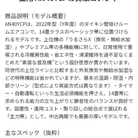
商品説明（モデル概要）
AN40YCPは、2022年型（Y年度）のダイキン壁掛けルー
ムエアコンで、14畳クラスのベーシック帯に位置づけら
れるモデルです。上位機の「うるさらX（換気・無給水加
湿）」やプレミアム帯の多機能機に対して、日常使用で重
視される冷暖房性能・省エネ性・清潔維持を過不足なくま
とめた“素直な普及機”という設計思想が貫かれています。
同世代の上位ラインと比較すると外気換気や無給水加湿な
どの特殊機能は省かれていますが、基本の温調・除湿・内
部クリーン（型式により実装方式は異なります）・タイマ
ー・自動運転といった生活必須機能を押さえ、14畳帯に
求められる能力の立ち上がりと静音性のバランスが良好で
す。設置性・運用コスト・取り回しの総合点で選ばれる
「主力帯」として、中古再販でも需要の厚いモデルです。
主なスペック（抜粋）