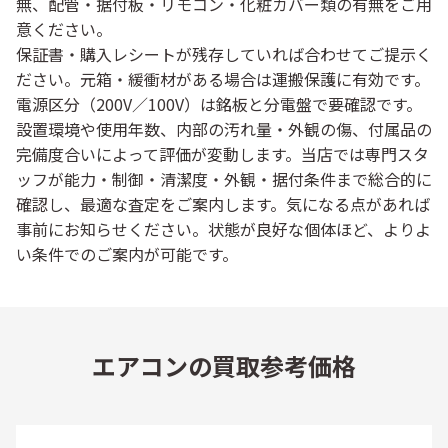
無
、
配管・据付板・リモコン・化粧カバー類
の有無をご用
意ください。
保証書・購入レシート
が残存していれば合わせてご提示く
ださい。
元箱・緩衝材
がある場合は運搬保護に有効です。
電源区分（200V／100V）は銘板と分電盤で要確認です。
設置環境や使用年数、内部の汚れ量・外観の傷、付属品の
完備度合いによって評価が変動します。当店では専門スタ
ッフが
能力・制御・清潔度・外観・据付条件
まで総合的に
確認し、最適な査定をご案内します。気になる点があれば
事前にお知らせください。状態が良好な個体ほど、よりよ
い条件でのご案内が可能です。
エアコンの買取参考価格