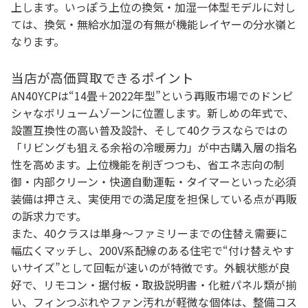
上します。いっぽう上位の換気・加湿一体型モデルに対し
ては、
換気・無給水加湿の有無
が機能レイヤーの分水嶺と
なります。
当店が高価買取できるポイント
AN40YCPは“14畳＋2022年型”という再販市場でのドンピ
シャなボリュームゾーンに位置します。新しめの年式で、
設置互換性の高い普及設計、そして40クラスならではの
「リビングも狙える余裕の冷暖房力」
が中古購入層の指名
性を高めます。上位機能を削ぎつつも、省エネ志向の制
御・内部クリーン・快適自動運転・タイマーといった必須
装備は押さえ、実使用での満足度を担保している点が再販
の訴求力です。
また、40クラスは
単身〜ファミリーまでの住替え需要に
幅広くマッチし、200V系配線のある住宅で“付け替えやす
いサイズ”として回転が速いのが特徴です。外観状態が良
好で、
リモコン・据付板・取扱説明書・化粧パネル類
が揃
い、
フィンつぶれやファン汚れが軽微
な個体は、整備コス