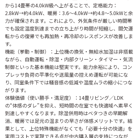
から
14畳帯の4.0kW級へ
上がることで、
定格能力：
2.8kW→約4.0kW、暖房：3.6〜4.0kW→約4.8〜5.0kW
と余
力が確保されます。これにより、外気条件が厳しい時間帯
でも設定温度到達までの
立ち上がり時間が短縮
し、間欠運
転からの復帰でも
再加熱・再冷却のレスポンス
が改善しま
す。
機能（挙動・制御）
：上位機の換気・無給水加湿は非搭載
ながら、
自動運転・除湿・内部クリーン・タイマー・気流
制御
といった基本機能は堅実です。能力余裕により、
コン
プレッサ負荷の平準化
や
送風量の控えめ運転
が可能にな
り、同室条件下では
騒音感の低減
や
温度ムラの縮小
につな
がります。
体験価値（使い勝手・満足度）
：14畳リビング／LDK
の“体感のダレ”を抑え、
短時間の在室でも快適域へ素早く
到達
しやすくなります。除湿併用時は
ベタつきの早期解
消
、暖房では
足元の温まりの早さ
が体感メリットです。結
果として、上位特殊機能がなくても「必要十分の快適」を
実用コストで実現できる点が中古購入層の支持につなが