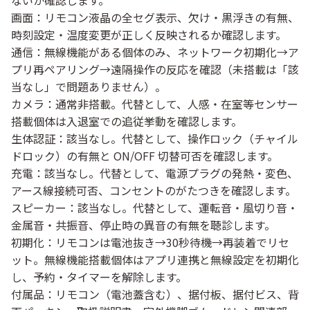
ないか確認します。
画面
：リモコン液晶の全セグ表示、欠け・黒浮きの有無、
時刻設定・温度変更が正しく反映されるか確認します。
通信
：無線機能がある個体のみ、ネットワーク初期化→ア
プリ再ペアリング→遠隔操作の反応を確認（未搭載は「該
当なし」で問題ありません）。
カメラ
：通常非搭載。代替として、人感・在室等センサー
搭載個体は入退室での追従挙動を確認します。
生体認証
：該当なし。代替として、操作ロック（チャイル
ドロック）の有無と ON/OFF 切替可否を確認します。
充電
：該当なし。代替として、電源プラグの発熱・変色、
アース線接続可否、コンセントのがたつきを確認します。
スピーカー
：該当なし。代替として、運転音・風切り音・
金属音・共振音、停止時の異音の有無を聴診します。
初期化
：リモコンは電池抜き→30秒待機→再装着でリセ
ット。無線機能搭載個体はアプリ連携と無線設定を初期化
し、予約・タイマーを解除します。
付属品
：リモコン（電池蓋含む）、据付板、据付ビス、背