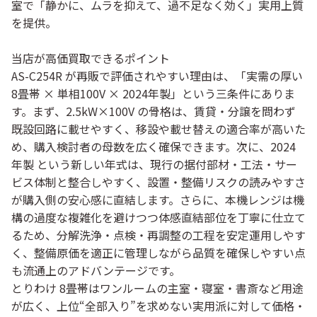
室で「静かに、ムラを抑えて、過不足なく効く」実用上質
を提供。
当店が高価買取できるポイント
AS-C254R が再販で評価されやすい理由は、「実需の厚い
8畳帯 × 単相100V × 2024年製」という三条件にありま
す。まず、
2.5kW×100V
の骨格は、賃貸・分譲を問わず
既設回路に載せやすく、移設や載せ替えの適合率が高いた
め、購入検討者の母数を広く確保できます。次に、
2024
年製
という新しい年式は、現行の据付部材・工法・サー
ビス体制と整合しやすく、設置・整備リスクの読みやすさ
が購入側の安心感に直結します。さらに、本機レンジは
機
構の過度な複雑化を避けつつ体感直結部位を丁寧に仕立て
る
ため、分解洗浄・点検・再調整の工程を安定運用しやす
く、整備原価を適正に管理しながら品質を確保しやすい点
も流通上のアドバンテージです。
とりわけ 8畳帯はワンルームの主室・寝室・書斎など用途
が広く、
上位“全部入り”を求めない実用派
に対して価格・