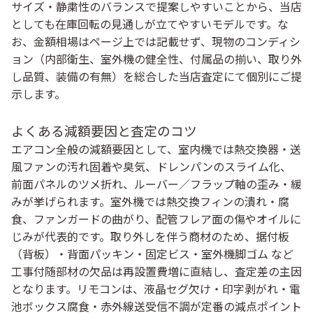
サイズ・静粛性のバランスで提案しやすいことから、当店
としても在庫回転の見通しが立てやすいモデルです。な
お、金額相場はページ上では記載せず、現物のコンディシ
ョン（内部衛生、室外機の健全性、付属品の揃い、取り外
し品質、装備の有無）を総合した
当店査定
にて個別にご提
示します。
よくある減額要因と査定のコツ
エアコン全般の減額要因として、室内機では熱交換器・送
風ファンの汚れ固着や臭気、ドレンパンのスライム化、
前面パネルのツメ折れ、ルーバー／フラップ軸の歪み・緩
みが挙げられます。室外機では熱交換フィンの潰れ・腐
食、ファンガードの曲がり、配管フレア面の傷やオイルに
じみが代表的です。取り外しを伴う商材のため、
据付板
（背板）・背面パッキン・固定ビス・室外機脚ゴム
など
工事付随部材の欠品は再設置費増に直結し、査定差の主因
となります。リモコンは、液晶セグ欠け・印字剥がれ・電
池ボックス腐食・赤外線送受信不調が定番の減点ポイント