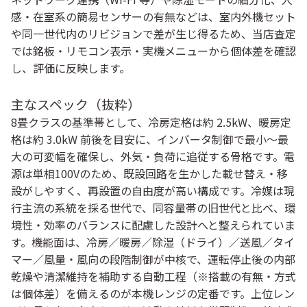
感・在室系の簡易センサーの有無などは、室内外機セット
や同一世代内のリビジョンで差が生じ得るため、当店査定
では銘板・リモコン表示・実機メニューから個体差を確認
し、評価に反映します。
主なスペック（抜粋）
8畳クラスの基準帯として、冷房定格は約 2.5kW、暖房定
格は約 3.0kW 前後を目安に、インバータ制御で最小〜最
大の可変幅を確保し、外気・負荷に追従する骨格です。電
源は単相100Vのため、既設回路を生かした載せ替え・移
設がしやすく、再設置の自由度が高い構成です。冷媒は現
行主流の系統を採る世代で、同容量帯の旧世代と比べ、環
境性・効率のバランスに配慮した設計へと整えられていま
す。機能面は、冷房／暖房／除湿（ドライ）／送風／タイ
マー／風量・風向の段階制御が中核で、運転停止後の内部
乾燥や清潔維持を補助する自動工程（※搭載の有無・方式
は個体差）を備えるのが本機レンジの定番です。上位レン