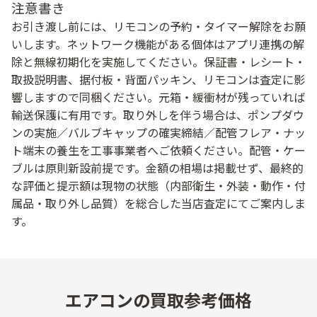
注意書き
お引き渡し前には、リモコンの予約・タイマー解除をお願
いします。ネットワーク機能がある個体はアプリ連携の解
除と無線初期化を実施してください。保証書・レシート・
取扱説明書、据付板・背面パッキン、リモコンは査定に影
響しますので同梱ください。元箱・緩衝材が残っていれば
輸送保護に有用です。取り外しを伴う場合は、
ポンプダウ
ンの実施／バルブキャップの確実締結／配管フレア・ナッ
ト端末の養生
を工事事業者へご依頼ください。配管・ケー
ブルは原則新設前提です。金額の相場は掲載せず、最終的
な評価と提示額は現物の状態（内部衛生・外装・動作・付
属品・取り外し品質）を総合した
当店査定
にてご案内しま
す。
エアコンの買取参考価格