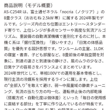
商品説明（モデル概要）
AS-C254R は、富士通ゼネラル「nocria（ノクリア）」の
8畳クラス（おおむね 2.5kW 帯）に属する 2024年製モデ
ルです。シリーズ内の立ち位置はエントリー〜スタンダー
ド寄りで、上位レンジが多点センサーや高度な気流アルゴ
リズム、重装備の自動清潔機構で差別化するのに対し、本
機 C 系は「据付互換性」「扱いやすさ」「日常の体感品
質」を優先する設計思想です。ワンルームの主室、1LDK
の寝室・書斎、子ども部屋など、8畳前後の単独空間を対
象に、到達の速さと到達後の静けさ、風のムラの少なさ、
日常ケアの容易さをバランスよくまとめています。
2024年世代として、単相100Vでの運用を基本骨格とし、
現行主流の冷媒系を採用するラインに属します。上位
の“全部入り”を敢えて避け、弱〜中風量域の静粛チューニ
ング、気流の当たり方の均一化、運転停止後の内部乾燥
（搭載方式・自動化度は個体差）といった「毎日の使用感
に直結する部分」を丁寧に作り込んでいるのが特長です。
ネットワーク連携（Wi-Fi 等）や除湿モードの細分化、人