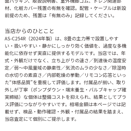
面パッキン、取扱説明書、室外機脚ゴム、ドレン関連部
材、化粧カバー残置の有無を確認。配管・ケーブルは新設
前提のため、残置は「有無のみ」記録してください。
当店からのひとこと
AS-C254R（2024年製）は、8畳の主力帯で
設置しやす
い・扱いやすい・静かにしっかり効く
価値を、過度な多機
能化に依存せず実直に提供するモデルです。当店では、年
式・外観だけでなく、
立ち上がりの速さ／到達後の温度安
定／弱〜中風量域の静粛性／気流のムラの少なさ／除湿時
の水切りの素直さ／内部乾燥の挙動／リモコン応答
といっ
た“体感品質”を重視して評価します。付属品が揃い、取り
外しが丁寧（ポンプダウン・端末養生・バルブキャップ確
実締結）な個体は整備コストを抑えられ、結果として
プラ
ス評価
につながりやすいです。相場金額は本ページでは記
載せず、検品・動作確認・外観・付属品の結果を踏まえ、
当店査定
にて個別にご提示します。