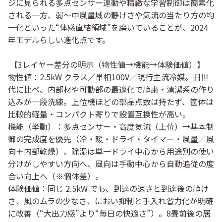
ジに見られる多点センサー連動や精緻な学習制御は簡素化
される一方、
弱〜中風量域の静けさ
や
気流の当たり方の均
一化
といった“体感直結領域”を磨いていることが、2024
年モデルらしい進化点です。
【3レイヤー差分の明示（物性値→機能→体験価値）】
物性値
：2.5kW クラス／単相100V／現行主流冷媒。旧世
代に比べ、内部材や可動部の最適化で静粛・清潔系の作り
込みが一段洗練。上位機ほどの部品点数は持たず、筐体は
比較的軽量・コンパクト寄りで設置互換性が高い。
機能（挙動）
：多点センサー・高度気流（上位）→
基本制
御の完成度を優先
（冷・暖・ドライ・タイマー・風量／風
向＋内部乾燥）。除湿は単一ドライ中心から
用途別の使い
分けがしやすい方向
へ、風向は手動中心から
自動追従の度
合い向上
へ（※個体差）。
体験価値
：同じ 2.5kW でも、
到達の速さと到達後の静け
さ
、
風のムラの少なさ
、
におい抑制と手入れ省力化
が明確
に改善（“大出力感”より“毎日の快適さ”）。8畳前後の居