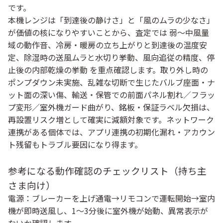
です。
本機レンジは「到達後の静けさ」と「風のムラの少なさ」
が価値の核になりやすいことから、査定では
弱〜中風量
域の動作音
、
冷房・暖房の立ち上がりと到達後の温度安
定
、
除湿時の送風ムラと水切り挙動
、
風向追従の精度
、
停
止後の内部乾燥の挙動
を重点確認します。取り外し時の
ポンプダウン未実施
、乱雑な切断で生じた
バルブ座面・ナ
ット面の深い傷
、輸送・保管での
前面パネル割れ／フラッ
プ変形／室外機ガード曲がり
、
銘板・保証ラベル欠損
は、
再設置リスク増として確実に減額対象です。ネットワーク
連携がある個体では、
アプリ連携の初期化漏れ・アカウン
ト残留
もトラブル要因になり得ます。
参考になる動作確認のチェックリスト（持ち主
さま向け）
電源
：ブレーカーを上げ通電→リモコンで運転開始→室内
機が即時送風し、1〜3分後に室外機が始動、異常表示が