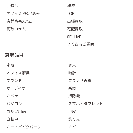
引越し
地域
オフィス 移転/退去
TOP
店舗 移転/退去
出張買取
買取コラム
宅配買取
SEL-LIVE
よくあるご質問
買取品目
家電
家具
オフィス家具
時計
ブランド
ブランド古着
オーディオ
楽器
カメラ
掃除機
パソコン
スマホ・タブレット
ゴルフ用品
毛皮
自転車
釣り具
カー・バイクパーツ
ナビ