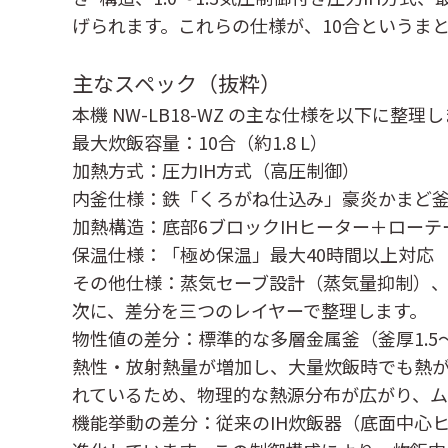
げられます。これらの仕様が、10合というま
主なスペック（抜粋）
本機 NW-LB18-WZ の主な仕様を以下に整理
最大炊飯容量：10合（約1.8 L）
加熱方式：圧力IH方式（高圧制御）
内釜仕様：鉄「くろがね仕込み」豪炎かまど釜、
加熱構造：底部6ブロックIHヒーター＋ロー
保温仕様：「極め保温」最大40時間以上対応
その他仕様：蒸気セーブ設計（蒸気量抑制）
次に、差分を三つのレイヤーで整理します。
物性値の差分
：標準的な多層金属釜（釜厚1.5
熱性・放射熱量が増加し、大量炊飯時でも熱
れているため、物理的な熱源分布が広がり、ム
機能挙動の差分
：従来のIH炊飯器（底面中心