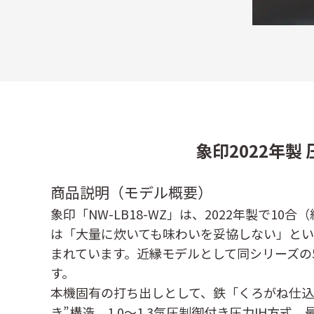
象印2022年製 
商品説明（モデル概要）
象印「NW-LB18-WZ」は、2022年製で1
は「大量に炊いても味わいを妥協しない」と
まれています。近縁モデルとして同シリーズの
す。
本機固有の打ち出しとして、鉄「くろがね仕込み
き”構造、1.0〜1.3気圧制御付き圧力IH