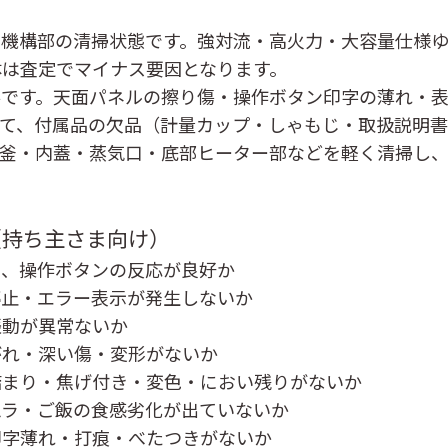
力機構部の清掃状態
です。強対流・高火力・大容量仕様
体は査定でマイナス要因となります。
要です。天面パネルの擦り傷・操作ボタン印字の薄れ・
て、
付属品の欠品
（計量カップ・しゃもじ・取扱説明書
内釜・内蓋・蒸気口・底部ヒーター部などを軽く清掃し
（持ち主さま向け）
し、操作ボタンの反応が良好か
停止・エラー表示が発生しないか
振動が異常ないか
がれ・深い傷・変形がないか
詰まり・焦げ付き・変色・におい残りがないか
ムラ・ご飯の食感劣化が出ていないか
印字薄れ・打痕・べたつきがないか