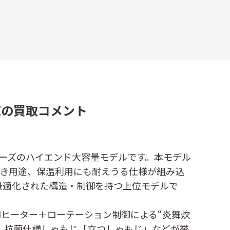
-WZの買取コメント
」シリーズのハイエンド大容量モデルです。本モデル
炊き用途、保温利用にも耐えうる仕様が組み込
最適化された構造・制御を持つ上位モデルで
IHヒーター＋ローテーション制御による“炎舞炊
設計、抗菌仕様しゃもじ「立つしゃもじ」などが挙