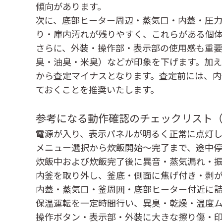
傾向があります。
次に、
底部ヒーター周辺・蒸気口・内蓋・圧
り・庫内汚れが残りやすく、これらがある個
さらに、
外装・操作部・表示部の使用感
も重
臭・油臭・米臭）などが印象を下げます。加え
から査定マイナスとなります。査定前には、
ておくことを推奨いたします。
参考になる動作確認のチェックリスト
電源が入り、表示パネルが明るく正常に点灯
メニュー選択から炊飯開始～完了まで、途中
炊飯中および炊飯完了後に異音・蒸気漏れ・
内釜を取り外し、釜底・側面に焦げ付き・剥
内蓋・蒸気口・釜周囲・底部ヒーター付近に
保温運転を一定時間行い、異臭・乾燥・温度
操作ボタン・表示部・外装に大きな擦り傷・