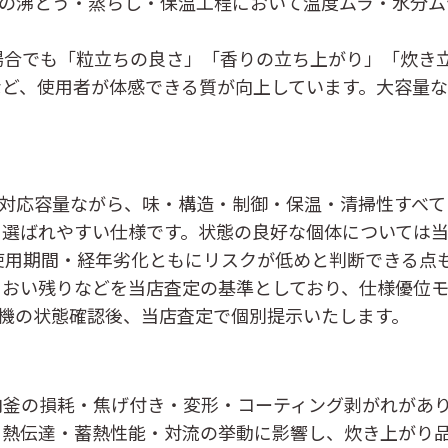
の沸とう・蒸らし・保温工程において温度ムラ・水分ム
場合でも「粒立ちの良さ」「香りの立ち上がり」「炊き
ど、使用者が体感できる質が向上しています。大容量な
まとめ炊き対応容量ながら、味・構造・制御・保温・清掃性す
選ばれやすい仕様です。状態の良好な個体については当
、使用期間・経年劣化ともにリスクが低めと判断できる点
におい残りなどを当店査定の基準としており、仕様優位
機の状態確認後、当店査定で個別提示いたします。
内釜の損耗・焦げ付き・変形・コーティング剥がれ
があ
と熱伝達・蓄熱性能・対流の挙動に影響し、炊き上がり