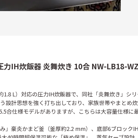
圧力IH炊飯器 炎舞炊き 10合 NW-LB18
0合（約1.8 L）対応の圧力IH炊飯器で、同社「炎舞炊き
いう設計思想を強く打ち出しており、家族世帯やまとめ
5.5合仕様モデルがありますが、こちらは大容量仕様に
」豪炎かまど釜（釜厚約2.2 mm）、底部6ブロック
方式、最大40時間超保温可能な「極め保温」、蒸気セーブ