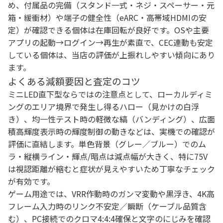
め、
付属品の完備（スタンド一式・ネジ・スペーサー・元
箱・緩衝材）や端子の健全性（eARC・高帯域HDMIの安
定）が確認できる個体は在庫回転が良好です。OSや主要
アプリの起動→ログイン→再生
が素直で、CEC連動も安定
している個体は、当店の評価が上振れしやすい傾向にあり
ます。
よくある減額要因と査定のコツ
ミニLED直下型ならではの注意点として、
ローカルディミ
ングのエリア境界で発生し得るハロー（見かけの白浮
き）
、
均一性テスト時の軽微な縞（バンディング）
、
広面
積高輝度表示時の輝度制御の動き
などは、実機での確認が
評価に直結します。単色背景（グレー／ブルー）での
ム
ラ・縦横ライン・輝点/暗点
は減点幅が大きく、特に75V
は視認距離が縮むと症状が見えやすいため丁寧なチェック
が有効です。
ゲーム用途では、
VRR作動時のガンマ変動や黒浮き
、4K高
フレーム入力時の
リンク不安定／瞬断（ケーブル品質含
む）
、PC接続での
クロマ4:4:4確保と文字のにじみ
を確認