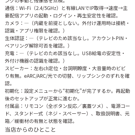
ングの挙動と残像感を点検。
通信
：Wi-Fi（2.4/5GHz）と有線LANでIP取得→速度→主
要配信アプリの起動・ログイン・再生安定性を確認。
カメラ
：—（内蔵を前提としない。外付け運用時は接続・
認識・アプリ権限を確認。）
生体認証
：—（テレビのため該当なし。アカウントPIN・
ペアリング解除可否を確認。）
充電
：—（テレビのため該当なし。USB給電の安定性・
外付け機器の認識を確認。）
スピーカー
：左右ch定位・台詞明瞭度・大音量時のビビ
り有無。eARC/ARC/光での切替、リップシンクのずれを確
認。
初期化
：設定メニューから“初期化”が完了するか。再起動
後のセットアップが正常に進むか。
付属品
：リモコン（全ボタン反応／裏蓋ツメ）、電源コー
ド、
スタンド一式（ネジ・スペーサー）
、取扱説明書、
元
箱／緩衝材
の有無と状態を確認。
当店からのひとこと