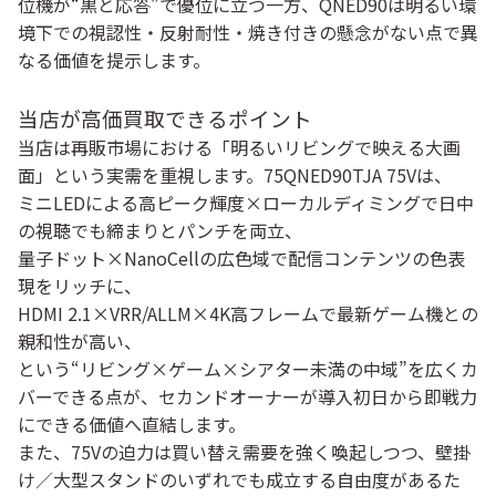
位機が“黒と応答”で優位に立つ一方、QNED90は
明るい環
境下での視認性・反射耐性・焼き付きの懸念がない点
で異
なる価値を提示します。
当店が高価買取できるポイント
当店は再販市場における「明るいリビングで映える大画
面」という実需を重視します。75QNED90TJA 75Vは、
ミニLEDによる高ピーク輝度×ローカルディミング
で日中
の視聴でも締まりとパンチを両立、
量子ドット×NanoCell
の広色域で配信コンテンツの色表
現をリッチに、
HDMI 2.1×VRR/ALLM×4K高フレーム
で最新ゲーム機との
親和性が高い、
という“リビング×ゲーム×シアター未満の中域”を広くカ
バーできる点が、
セカンドオーナーが導入初日から即戦力
にできる
価値へ直結します。
また、
75Vの迫力
は買い替え需要を強く喚起しつつ、壁掛
け／大型スタンドのいずれでも成立する自由度があるた