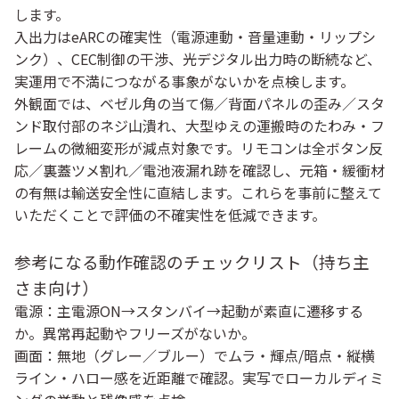
します。
入出力は
eARCの確実性（電源連動・音量連動・リップシ
ンク）
、CEC制御の干渉、光デジタル出力時の断続など、
実運用で不満につながる事象がないかを点検します。
外観面では、
ベゼル角の当て傷／背面パネルの歪み／スタ
ンド取付部のネジ山潰れ
、大型ゆえの
運搬時のたわみ・フ
レームの微細変形
が減点対象です。リモコンは
全ボタン反
応／裏蓋ツメ割れ／電池液漏れ跡
を確認し、元箱・緩衝材
の有無は
輸送安全性
に直結します。これらを事前に整えて
いただくことで評価の不確実性を低減できます。
参考になる動作確認のチェックリスト（持ち主
さま向け）
電源
：主電源ON→スタンバイ→起動が素直に遷移する
か。異常再起動やフリーズがないか。
画面
：無地（グレー／ブルー）でムラ・輝点/暗点・縦横
ライン・ハロー感を近距離で確認。実写でローカルディミ