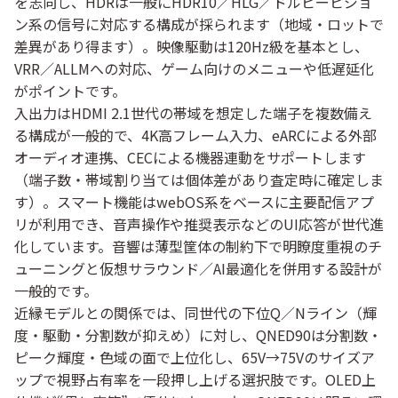
を志向し、HDRは一般にHDR10／HLG／ドルビービジョ
ン系
の信号に対応する構成が採られます（地域・ロットで
差異があり得ます）。映像駆動は
120Hz級
を基本とし、
VRR／ALLM
への対応、ゲーム向けのメニューや低遅延化
がポイントです。
入出力は
HDMI 2.1世代
の帯域を想定した端子を複数備え
る構成が一般的で、4K高フレーム入力、eARCによる外部
オーディオ連携、CECによる機器連動をサポートします
（端子数・帯域割り当ては個体差があり査定時に確定しま
す）。スマート機能は
webOS系
をベースに主要配信アプ
リが利用でき、音声操作や推奨表示などの
UI応答
が世代進
化しています。音響は薄型筐体の制約下で明瞭度重視のチ
ューニングと仮想サラウンド／AI最適化を併用する設計が
一般的です。
近縁モデルとの関係では、同世代の下位Q／Nライン（輝
度・駆動・分割数が抑えめ）に対し、QNED90は
分割数・
ピーク輝度・色域
の面で上位化し、
65V→75V
のサイズア
ップで視野占有率を一段押し上げる選択肢です。OLED上