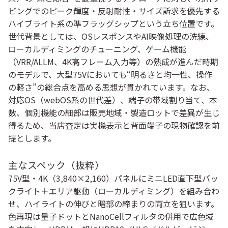
ビングでのピーク輝度・反射耐性・サイズ訴求を優先する
ハイブライト系の準フラッグシップ
という立ち位置です。
世代背景としては、OSレスポンスやAI映像処理の洗練、
ローカルディミングのチューニング、ゲーム機能
（VRR/ALLM、4K高フレーム入力等）の熟成が進んだ時期
のモデルで、
大型75V
においても“明るさと均一性、操作
の軽さ”の総合点を高める思想が貫かれています。なお、
対応OS（webOS系の世代差）、端子の帯域割り当て、本
数、個別機能の細部は
販売地域・製造ロットで差異
が生じ
得るため、当店査定は
実機表示と背面端子の現物確認
を前
提とします。
主なスペック（抜粋）
75V型・4K（3,840×2,160）パネルに
ミニLED直下型バッ
クライト＋エリア駆動（ローカルディミング）を組み合わ
せ、ハイライトの伸びと暗部の締まりの両立を狙います。
色再現は量子ドットとNanoCellフィルタの併用で広色域