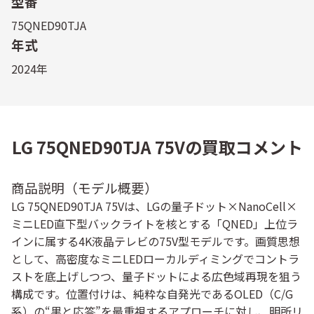
型番
75QNED90TJA
年式
2024年
LG 75QNED90TJA 75Vの買取コメント
商品説明（モデル概要）
LG 75QNED90TJA 75Vは、LGの量子ドット×NanoCell×
ミニLED直下型バックライトを核とする「QNED」上位ラ
インに属する4K液晶テレビの75V型モデルです。画質思想
として、
高密度なミニLEDローカルディミング
でコントラ
ストを底上げしつつ、量子ドットによる広色域再現を狙う
構成です。位置付けは、純粋な自発光であるOLED（C/G
系）の“黒と応答”を最重視するアプローチに対し、明所リ