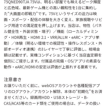
75QNED90TJA 75Vは、
明るい部屋でも映えるピーク輝度
と広色域、最新ゲーム機との高い親和性
を1台に集約し
た“大画面の即戦力”です。75Vというサイズの迫力は映
画・スポーツ・配信の体験を大きく変え、家族視聴やリビ
ング用途での満足度を押し上げます。当店は、物性（パネ
ル健全性・外装状態・端子）／機能（ローカルディミン
グ・HDR再生・HDMI 2.1・VRR/ALLM・eARC・アプリ挙
動）／体験（明るい環境での視認性・操作レスポンス・外
部オーディオ連携）の3レイヤーで丁寧に評価し、
相場金
額は記載せず、実機コンディションに基づく当店査定額
を
個別にご提示します。
付属品の完備・OS/アプリの素直な
動作・eARC/HDMIの安定
は評価が上振れする要素です。
注意書き
お譲りいただく前に、
webOSアカウントや各種配信アプ
リのログアウト／アカウント解除
、本体の“初期化”をお済
ませください。録画用HDD・USBストレージ・B-
CAS/ACAS等のカード類をご使用の場合は、データの扱い