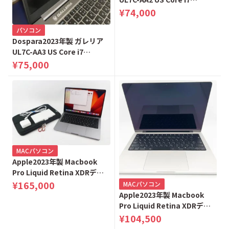
12700H/Arc A730M/15.6イン
¥74,000
チ フルHD 144Hz/16GBメモ
パソコン
リ/Gen4 NVMe SSD
Dospara2023年製 ガレリア
500GB/US配列キーボード
UL7C-AA3 US Core i7
K/12900-11a
12700H/Arc A550M/15.6イン
¥75,000
チ フルHD 144Hz/16GBメモ
リ/Gen4 NVMe SSD
500GB/US配列キーボード
K/12901-11a
MACパソコン
Apple2023年製 Macbook
Pro Liquid Retina XDRディ
スプレイ 14.2 MTL73J/A スペ
¥165,000
MACパソコン
ースグレイ
Apple2023年製 Macbook
Pro Liquid Retina XDRディ
スプレイ 14.2 MR7J3J/A シル
¥104,500
バー