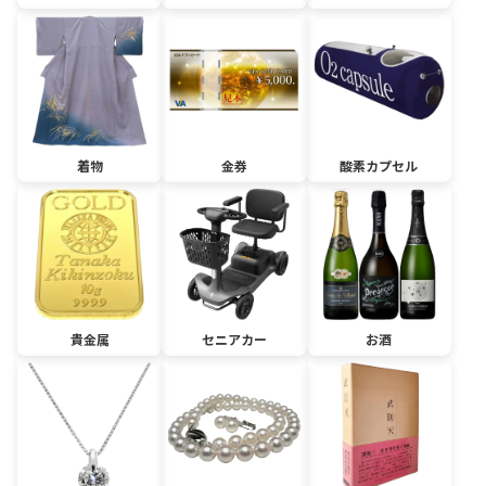
着物
金券
酸素カプセル
貴金属
セニアカー
お酒