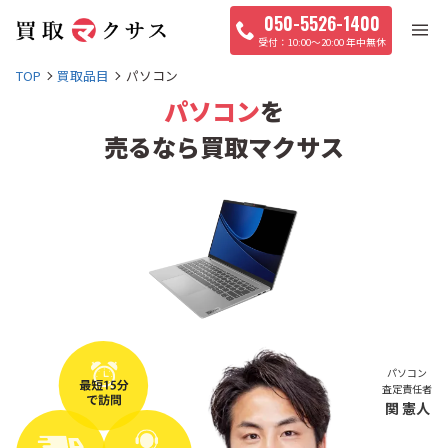
050-5526-1400
10:00〜20:00 年中無休
TOP
買取品目
パソコン
パソコン
を
売るなら買取マクサス
パソコン
査定責任者
関 憲人