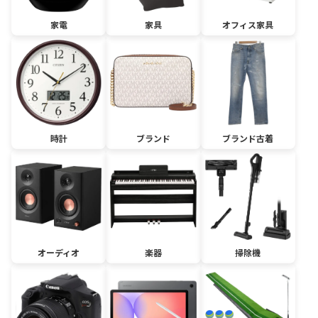
家電
家具
オフィス家具
時計
ブランド
ブランド古着
オーディオ
楽器
掃除機