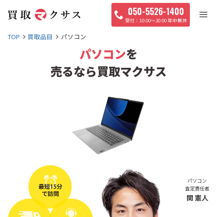
050-5526-1400
10:00〜20:00 年中無休
TOP
買取品目
パソコン
パソコン
を
売るなら買取マクサス
パソコン
査定責任者
関 憲人