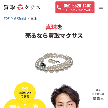
050-5526-1400
10:00〜20:00 年中無休
TOP
買取品目
真珠
真珠
を
売るなら買取マクサス
真珠
査定責任者
関 憲人