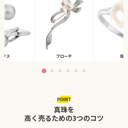
カフス
ブローチ
指輪
POINT
真珠を
高く売るための3つのコツ