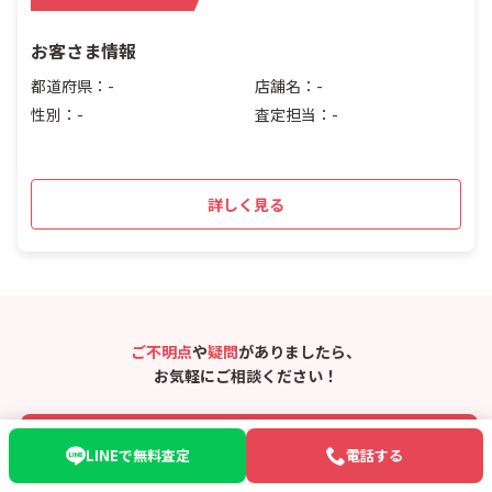
お客さま情報
都道府県：-
店舗名：-
性別：-
査定担当：-
詳しく見る
ご不明点
や
疑問
がありましたら、
お気軽にご相談ください！
050-5526-1400
LINEで無料査定
電話する
受付：10:00〜20:00 年中無休