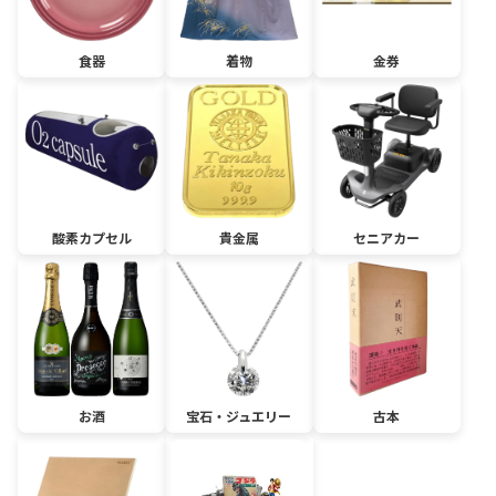
食器
着物
金券
酸素カプセル
貴金属
セニアカー
お酒
宝石・ジュエリー
古本