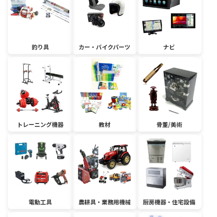
釣り具
カー・バイクパーツ
ナビ
トレーニング機器
教材
骨董/美術
電動工具
農耕具・業務用機械
厨房機器・住宅設備