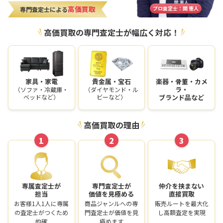
高価買取
プロ査定士：関 憲人
専門査定士による
高価買取の専門査定士が幅広く対応！
家具・家電
貴金属・宝石
楽器・骨董・カメ
ラ・
（ソファ・冷蔵庫・
（ダイヤモンド・ル
ベッドなど）
ビーなど）
ブランド品など
高価買取の理由
1
2
3
専属査定士が
専門査定士が
仲介を挟まない
担当
価値を見極める
直接買取
お客様1人1人に専属
商品ジャンルへの専
販売ルートを最大化
の査定士がつくため
門査定士が価値を見
し高額査定を実現
的確
極めます