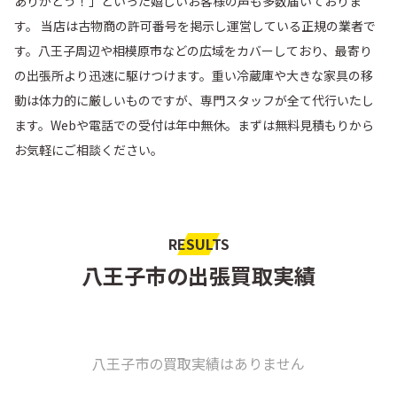
ありがとう！」といった嬉しいお客様の声も多数届いておりま
す。 当店は古物商の許可番号を掲示し運営している正規の業者で
高月町
滝山町
す。八王子周辺や相模原市などの広域をカバーしており、最寄り
の出張所より迅速に駆けつけます。重い冷蔵庫や大きな家具の移
館町
田町
動は体力的に厳しいものですが、専門スタッフが全て代行いたし
ます。Webや電話での受付は年中無休。まずは無料見積もりから
丹木町
台町
お気軽にご相談ください。
大楽寺町
寺田町
寺町
天神町
RESULTS
八王子市の出張買取実績
廿里町
戸吹町
中町
中野上町
八王子市の買取実績はありません
中野山王
中野町