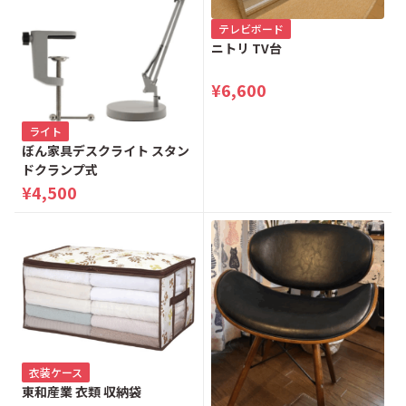
テレビボード
兵衛
日吉町
ニトリ TV台
平岡町
富士見町
¥6,600
ライト
別所
堀之内
ぼん家具デスクライト スタン
ドクランプ式
本郷町
本町
¥4,500
松が谷
松木
丸山町
三崎町
みつい台
緑町
衣装ケース
南浅川町
南大沢
東和産業 衣類 収納袋