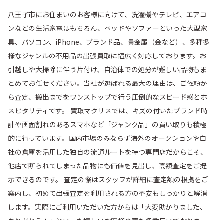
八王子市にお住まいのお客様に向けて、洗濯機やテレビ、エアコ
久保山町
越野
ンなどの生活家電はもちろん、ベッドやソファーといった大型家
具、パソコン、iPhone、ブランド品、貴金属（金など）、多種多
小比企町
小宮町
様なジャンルの不用品の出張買取に幅広く対応しております。お
引越しや大掃除に伴う片付け、自治体での処分が難しい品物もま
子安町
左入町
とめてお任せください。当社が選ばれる最大の理由は、ご依頼か
ら査定、搬出までをワンストップで行う圧倒的なスピード感とホ
散田町
下恩方町
スピタリティです。 買取マクサスでは、キズの付いたブランド時
計や画面割れのあるスマホなど「ジャンク品」の買い取りも積極
下柚木
城山手
的に行っています。国内市場のみならず海外のオークションや自
社の倉庫を活用した独自の流通ルートを持つ専門店だからこそ、
新町
諏訪町
他店で断られてしまった品物にも価値を見出し、高額査定をご提
示できるのです。 査定の際はスタッフが詳細に査定額の根拠をご
千人町
平町
案内し、初めて出張査定を利用される方の不安もしっかりと解消
します。実際にご利用いただいた方からは「大変助かりました、
高尾町
高倉町