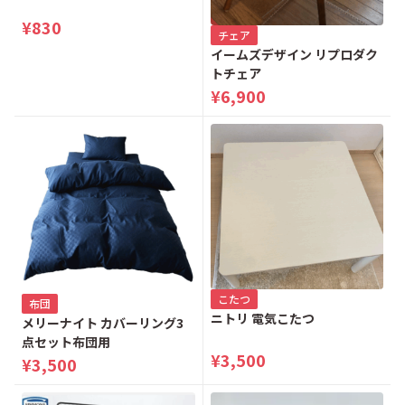
¥830
南新町
南町
チェア
イームズデザイン リプロダク
トチェア
みなみ野
宮下町
¥6,900
美山町
明神町
めじろ台
元八王子町
元本郷町
元横山町
八木町
谷野町
こたつ
布団
ニトリ 電気こたつ
メリーナイト カバーリング3
山田町
鑓水
点セット布団用
¥3,500
¥3,500
八日町
横川町