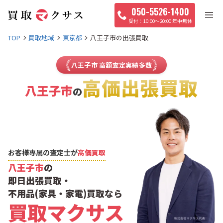
050-5526-1400
10:00〜20:00 年中無休
TOP
買取地域
東京都
八王子市の出張買取
八王子市 高額査定実績多数
高価出張買取
八王子市
の
お客様専属の査定士が
高価買取
八王子市
の
即日出張買取・
不用品(家具・家電)買取なら
買取マクサス