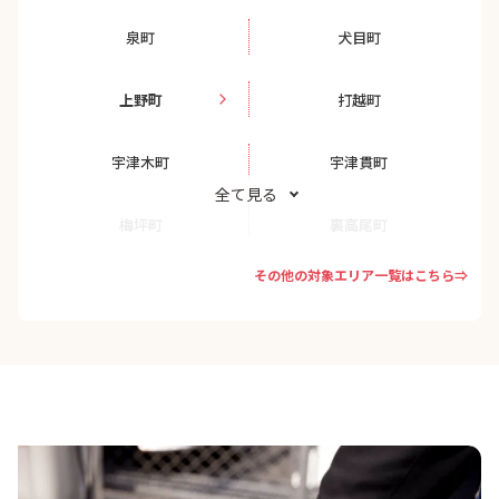
泉町
犬目町
上野町
打越町
宇津木町
宇津貫町
全て見る
梅坪町
裏高尾町
その他の対象エリア一覧はこちら⇒
追分町
大塚
大船町
大谷町
大横町
大和田町
小門町
尾崎町