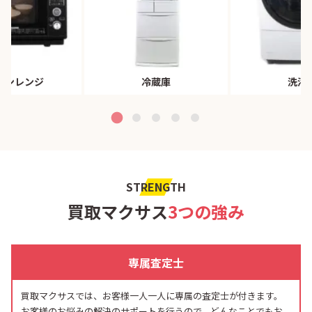
ブンレンジ
冷蔵庫
洗濯
STRENGTH
買取マクサス
3つの強み
専属査定士
買取マクサスでは、お客様一人一人に専属の査定士が付きます。
お客様のお悩みの解決のサポートを行うので、どんなことでもお