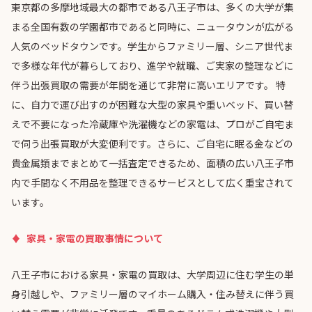
東京都の多摩地域最大の都市である八王子市は、多くの大学が集
まる全国有数の学園都市であると同時に、ニュータウンが広がる
人気のベッドタウンです。学生からファミリー層、シニア世代ま
で多様な年代が暮らしており、進学や就職、ご実家の整理などに
伴う出張買取の需要が年間を通じて非常に高いエリアです。 特
に、自力で運び出すのが困難な大型の家具や重いベッド、買い替
えで不要になった冷蔵庫や洗濯機などの家電は、プロがご自宅ま
で伺う出張買取が大変便利です。さらに、ご自宅に眠る金などの
貴金属類までまとめて一括査定できるため、面積の広い八王子市
内で手間なく不用品を整理できるサービスとして広く重宝されて
います。
家具・家電の買取事情について
八王子市における家具・家電の買取は、大学周辺に住む学生の単
身引越しや、ファミリー層のマイホーム購入・住み替えに伴う買