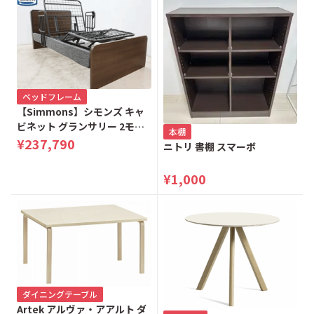
横山町
四谷町
万町
ベッドフレーム
【Simmons】シモンズ キャ
ビネット グランサリー 2モー
本棚
ター 電動リクライニングベッ
¥237,790
ニトリ 書棚 スマーボ
ド シングルベッド
¥1,000
ダイニングテーブル
Artek アルヴァ・アアルト ダ