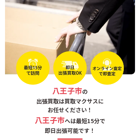
小津町
鹿島
加住町
片倉町
叶谷町
上壱分方町
上恩方町
上川町
上柚木
川口町
八王子市
の
川町
北野台
出張買取は買取マクサスに
お任せください！
北野町
絹ケ丘
八王子市
へは最短15分で
即日出張可能です！
清川町
椚田町