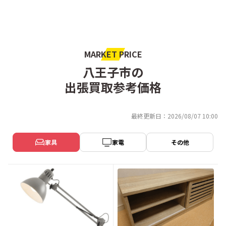
中山
長沼町
長房町
七国
MARKET PRICE
八王子市の
並木町
楢原町
出張買取参考価格
南陽台
西浅川町
最終更新日：2026/08/07 10:00
西片倉
西寺方町
家具
家電
その他
弐分方町
狭間町
八幡町
初沢町
東浅川町
東中野