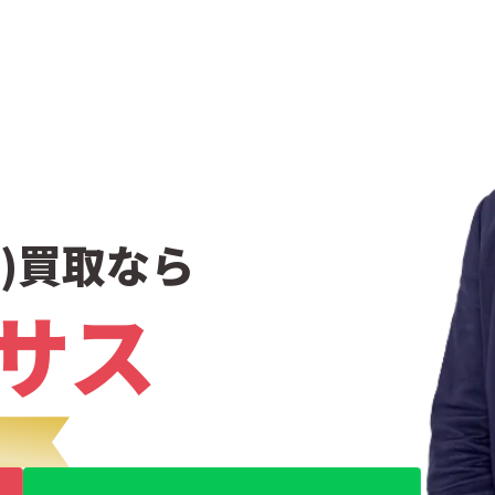
)買取なら
サス