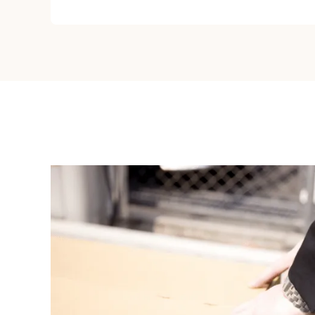
喜多見
豪徳寺
桜丘
下北沢
下
瀬田
代田
千歳烏山
中町
二