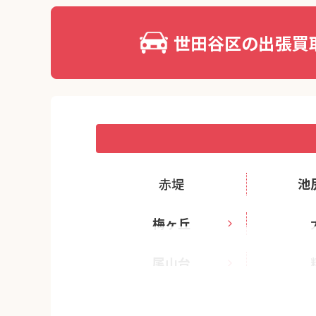
世田谷区の出張買
赤堤
池
梅ヶ丘
尾山台
上祖師谷