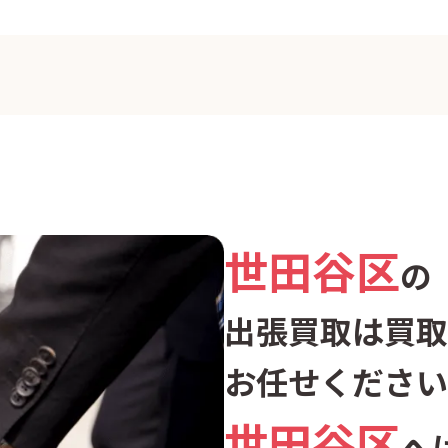
砧
砧公園
給
駒沢
駒沢大学
駒沢
桜新町
桜上水
三軒
高井戸
新町
成
世田谷区
世田谷
祖師谷
太子
の
玉川
玉川台
玉川田
出張買取は買取
お任せください
千歳台
千歳船橋
弦
世田谷区
子玉川
野毛
野
へ