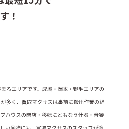
橋
松原
す！
坂
用賀
集まるエリアです。成城・岡本・野毛エリアの
スが多く、買取マクサスは事前に搬出作業の経
イブハウスの閉店・移転にともなう什器・音響
難しい品物にも、買取マクサスのスタッフが適