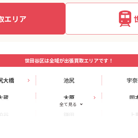
取エリア
世田谷区は全域が出張買取エリアです！
尻大橋
池尻
宇奈
大蔵
大原
岡
全て見る
粕谷
鎌田
上
上野毛
上用賀
北烏