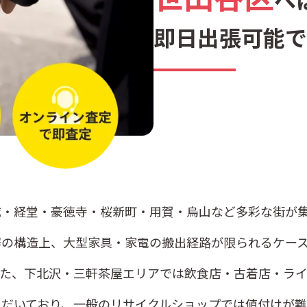
東玉川
深沢
船
即日出張可能で
南烏山
明大前
宮
城・経堂・豪徳寺・桜新町・用賀・烏山など多彩な街が
塀の構造上、大型家具・家電の搬出経路が限られるケー
また、下北沢・三軒茶屋エリアでは飲食店・古着店・ラ
ただいており、一般のリサイクルショップでは値付けが