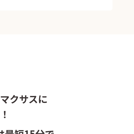
田
経堂
公園
桜
茶屋
下馬
城
成城学園前
堂
代沢
園調布
玉堤
マクサスに
！
巻
等々力
沢
八幡山
は最短15分で