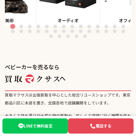
董/美術
オーディオ
オフィス
ベビーカーを売るなら
へ
買取マクサスは出張買取を中心とした総合リユースショップです。東京
都品川区に本店を置き、全国各地で店舗展開をしています。
大きくて持ち運びが大変な物の買取や、忙しくて店頭に行く時間を作れ
ないという方は、ぜひ買取マクサスの出張買取サービスをご利用くださ
LINEで無料査定
電話する
い。