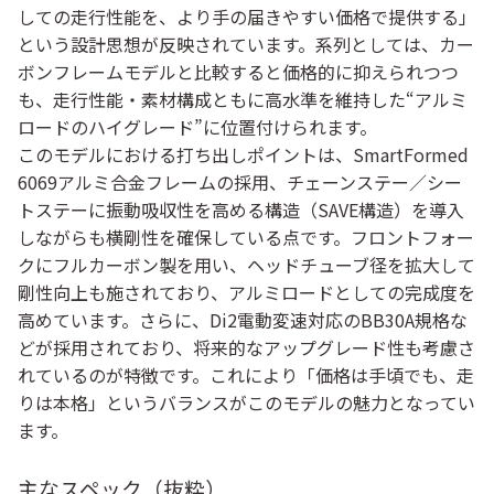
しての走行性能を、より手の届きやすい価格で提供する」
という設計思想が反映されています。系列としては、カー
ボンフレームモデルと比較すると価格的に抑えられつつ
も、走行性能・素材構成ともに高水準を維持した“アルミ
ロードのハイグレード”に位置付けられます。
このモデルにおける打ち出しポイントは、SmartFormed
6069アルミ合金フレームの採用、チェーンステー／シー
トステーに振動吸収性を高める構造（SAVE構造）を導入
しながらも横剛性を確保している点です。フロントフォー
クにフルカーボン製を用い、ヘッドチューブ径を拡大して
剛性向上も施されており、アルミロードとしての完成度を
高めています。さらに、Di2電動変速対応のBB30A規格な
どが採用されており、将来的なアップグレード性も考慮さ
れているのが特徴です。これにより「価格は手頃でも、走
りは本格」というバランスがこのモデルの魅力となってい
ます。
主なスペック（抜粋）