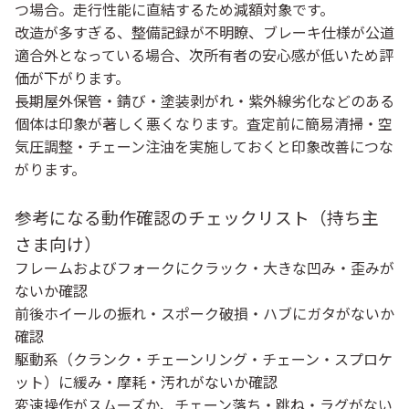
つ場合。走行性能に直結するため減額対象です。
改造が多すぎる、整備記録が不明瞭、ブレーキ仕様が公道
適合外となっている場合、次所有者の安心感が低いため評
価が下がります。
長期屋外保管・錆び・塗装剥がれ・紫外線劣化などのある
個体は印象が著しく悪くなります。査定前に簡易清掃・空
気圧調整・チェーン注油を実施しておくと印象改善につな
がります。
参考になる動作確認のチェックリスト（持ち主
さま向け）
フレームおよびフォークに
クラック・大きな凹み・歪み
が
ないか確認
前後ホイールの振れ・スポーク破損・ハブにガタがないか
確認
駆動系（クランク・チェーンリング・チェーン・スプロケ
ット）に
緩み・摩耗・汚れ
がないか確認
変速操作がスムーズか、チェーン落ち・跳ね・ラグがない