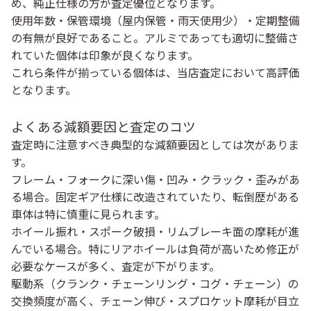
め、純正仕様の方が査定優位となります。
使用年数・保管環境（屋内保管・雨天使用少）・定期整備
の有無が良好であること。アルミであっても適切に整備さ
れていた個体は印象が良くなります。
これら条件が揃っている個体は、当店査定において高評価
となります。
よくある減額要因と査定のコツ
査定時に注意すべき典型的な減額要因としては次がありま
す。
フレーム・フォークに
深い傷・凹み・クラック・歪み
があ
る場合。固定ギア仕様に改造されていたり、転倒歴がある
車体は特に慎重に見られます。
ホイール振れ・スポーク破損・リムブレーキ面の摩耗が進
んでいる場合。特にリアホイールは負荷が高いため修正が
必要なケースが多く、査定が下がります。
駆動系（クランク・チェーンリング・コグ・チェーン）の
交換頻度が高く、チェーン伸び・スプロケット摩耗が目立