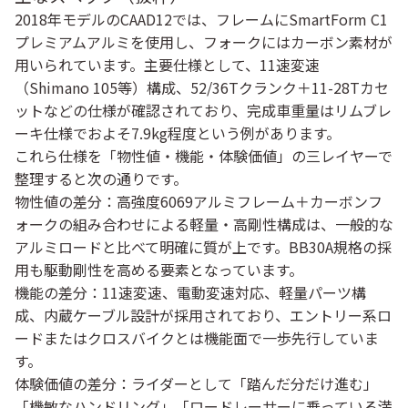
2018年モデルのCAAD12では、フレームにSmartForm C1
プレミアムアルミを使用し、フォークにはカーボン素材が
用いられています。主要仕様として、11速変速
（Shimano 105等）構成、52/36Tクランク＋11-28Tカセ
ットなどの仕様が確認されており、完成車重量はリムブレ
ーキ仕様でおよそ7.9kg程度という例があります。
これら仕様を「物性値・機能・体験価値」の三レイヤーで
整理すると次の通りです。
物性値の差分
：高強度6069アルミフレーム＋カーボンフ
ォークの組み合わせによる軽量・高剛性構成は、一般的な
アルミロードと比べて明確に質が上です。BB30A規格の採
用も駆動剛性を高める要素となっています。
機能の差分
：11速変速、電動変速対応、軽量パーツ構
成、内蔵ケーブル設計が採用されており、エントリー系ロ
ードまたはクロスバイクとは機能面で一歩先行していま
す。
体験価値の差分
：ライダーとして「踏んだ分だけ進む」
「機敏なハンドリング」「ロードレーサーに乗っている満