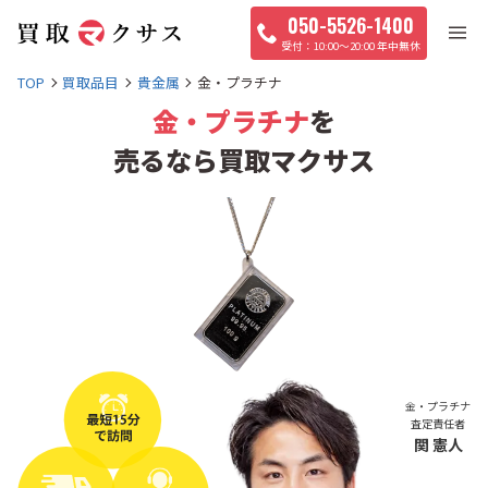
050-5526-1400
10:00〜20:00 年中無休
TOP
買取品目
貴金属
金・プラチナ
金・プラチナ
を
売るなら買取マクサス
金・プラチナ
査定責任者
関 憲人