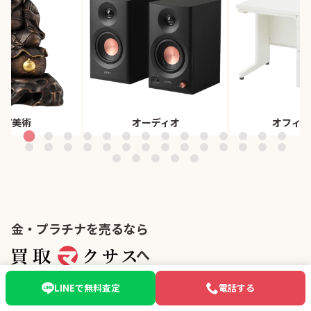
董/美術
オーディオ
オフィス
金・プラチナを売るなら
へ
LINEで無料査定
電話する
買取マクサスは出張買取を中心とした総合リユースショップです。東京
都品川区に本店を置き、全国各地で店舗展開をしています。