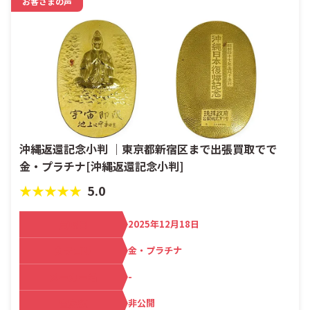
お客さまの声
沖縄返還記念小判 ｜東京都新宿区まで出張買取でで
金・プラチナ[沖縄返還記念小判]
★★★★★
5.0
買取日
2025年12月18日
カテゴリ
金・プラチナ
メーカー名
-
査定額
非公開