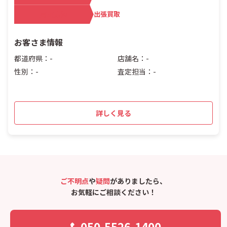
買取方法
出張買取
お客さま情報
都道府県：-
店舗名：-
性別：-
査定担当：-
詳しく見る
ご不明点
や
疑問
がありましたら、
お気軽にご相談ください！
050-5526-1400