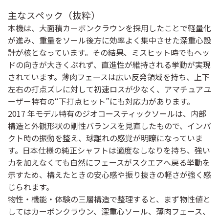
主なスペック（抜粋）
本機は、大面積カーボンクラウンを採用したことで軽量化
が進み、重量をソール後方に効率よく集中させた深重心設
計が核となっています。その結果、ミスヒット時でもヘッ
ドの向きが大きくぶれず、直進性が維持される挙動が実現
されています。薄肉フェースは広い反発領域を持ち、上下
左右の打点ズレに対して初速ロスが少なく、アマチュアユ
ーザー特有の“下打点ヒット”にも対応力があります。
2017 年モデル特有のジオコースティックソールは、内部
構造と外観形状の剛性バランスを見直したもので、インパ
クト時の振動を整え、球離れの感覚が明瞭になっていま
す。日本仕様の純正シャフトは適度なしなりを持ち、強い
力を加えなくても自然にフェースがスクエアへ戻る挙動を
示すため、構えたときの安心感や振り抜きの軽さが強く感
じられます。
物性・機能・体験の三層構造で整理すると、まず物性値と
してはカーボンクラウン、深重心ソール、薄肉フェース、