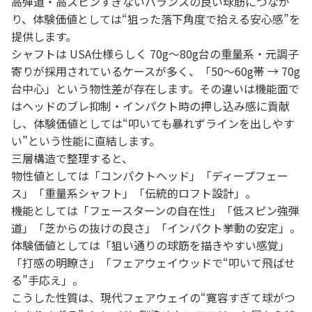
高弾道・高スピンすぎないバランスの良い球筋につなが
り、体験価値としては“狙った落下角度で拾える安心感”を
提供します。
シャフトは USA仕様らしく 70g〜80g台の重量系・元調子
寄りが採用されているケースが多く、「50〜60g帯 → 70g
台中心」という物性差が存在します。その違いは機能面で
はヘッドのブレ抑制・インパクト時の押し込み感に貢献
し、体験価値としては“叩いても暴れずラインを出しやす
い”という性能に直結します。
三層構造で整理すると、
物性値としては「コンパクトヘッド」「ディープフェー
ス」「重量系シャフト」「伝統的ロフト設計」。
機能としては「フェースターンの自在性」「低スピン強弾
道」「芝からの抜けの良さ」「インパクト挙動の安定」。
体験価値としては「狙い通りの球筋を描きやすい感覚」
「打感の明瞭さ」「フェアウェイウッドで“叩いて飛ばせ
る”手応え」。
こうした性質は、現代フェアウェイの“寛容すぎて球がつ