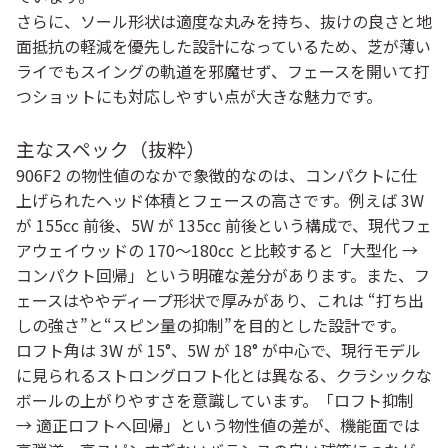
さらに、ソール形状は適度な丸みを持ち、抜けの良さと地
面抵抗の軽減を優先した設計になっているため、芝が薄い
ライでもスイングの軌道を邪魔せず、フェースを開いて打
つショットにも対応しやすい点が大きな魅力です。
主なスペック（抜粋）
906F2 の物性値のなかで象徴的なのは、コンパクトに仕
上げられたヘッド体積とフェースの高さです。例えば 3W
が 155cc 前後、5W が 135cc 前後という構成で、現代フェ
アウェイウッドの 170〜180cc と比較すると「大型化 →
コンパクト回帰」という明確な差分があります。また、フ
ェースはややディープ形状で厚みがあり、これは “打ち出
しの強さ”と“スピン量の抑制”を目的とした設計です。
ロフト角は 3W が 15°、5W が 18° が中心で、現行モデル
に見られるストロングロフト化とは異なる、クラシックな
ボールの上がりやすさを意識しています。「ロフト抑制
→ 適正ロフトへ回帰」という物性値の差が、機能面では