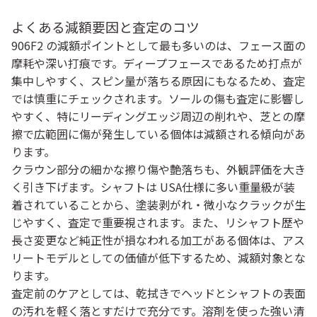
よくある減額要因と査定のコツ
906F2 の減額ポイントとして最も多いのは、フェース面の
摩耗や深い打痕です。ディープフェースであるため打点が
集中しやすく、スピン量が落ちる原因にもなるため、査定
では慎重にチェックされます。ソールの傷も査定に影響し
やすく、特にリーディングエッジ周辺の削れや、芝との摩
擦で広範囲に傷が発生している個体は減額される傾向があ
ります。
クラウン部分の細かな擦り傷や艶落ちも、外観評価を大き
く引き下げます。シャフトは USA仕様に多い重量級が装
着されていることから、塗装剥がれ・微小なクラックが生
じやすく、査定で重要視されます。また、リシャフト歴や
長さ変更など純正性が損なわれる加工がある個体は、アス
リートモデルとしての価値が低下するため、減額対象とな
ります。
査定前のケアとしては、乾拭きでヘッドとシャフトの表面
の汚れを軽く落とすだけで充分です。溶剤を使った強い清