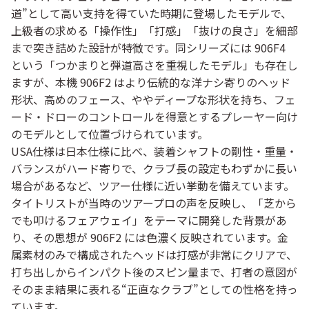
道”として高い支持を得ていた時期に登場したモデルで、
上級者の求める「操作性」「打感」「抜けの良さ」を細部
まで突き詰めた設計が特徴です。同シリーズには 906F4
という「つかまりと弾道高さを重視したモデル」も存在し
ますが、本機 906F2 はより伝統的な洋ナシ寄りのヘッド
形状、高めのフェース、ややディープな形状を持ち、フェ
ード・ドローのコントロールを得意とするプレーヤー向け
のモデルとして位置づけられています。
USA仕様は日本仕様に比べ、装着シャフトの剛性・重量・
バランスがハード寄りで、クラブ長の設定もわずかに長い
場合があるなど、ツアー仕様に近い挙動を備えています。
タイトリストが当時のツアープロの声を反映し、「芝から
でも叩けるフェアウェイ」をテーマに開発した背景があ
り、その思想が 906F2 には色濃く反映されています。金
属素材のみで構成されたヘッドは打感が非常にクリアで、
打ち出しからインパクト後のスピン量まで、打者の意図が
そのまま結果に表れる“正直なクラブ”としての性格を持っ
ています。