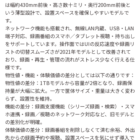
は幅約430mm前後・高さ数十ミリ・奥行200mm前後と
いう薄型設計で、設置スペースを確保しやすいモデルで
す。
ネットワーク機能も搭載され、無線LAN内蔵、USB・LAN
端子対応、録画番組のスマホ／タブレット視聴・持ち出し
をサポートしています。操作面ではUIの反応速度や録画リ
ストの切替スムーズさが2021年モデルとして改善されて
おり、録画・再生・管理の流れがストレス少なく行える仕
様です。
物性値・機能・体験価値の差分としては以下の通りです：
物性値の差分
：1TBモデルから容量が2倍となり、録画保
持量が大幅に拡大。一方で筐体サイズ・重量は大きく変わ
らず、設置性を維持。
機能の差分
：録画支援機能（シリーズ録画・検索）・スマ
ホ連携・録画／視聴のネットワーク対応など、旧モデルと
の差別化が明確。
体験価値の差分
：録画番組を削除しなくて済む余裕、外出
先からの録画予約や視聴、設置スペースを気にせず導入で