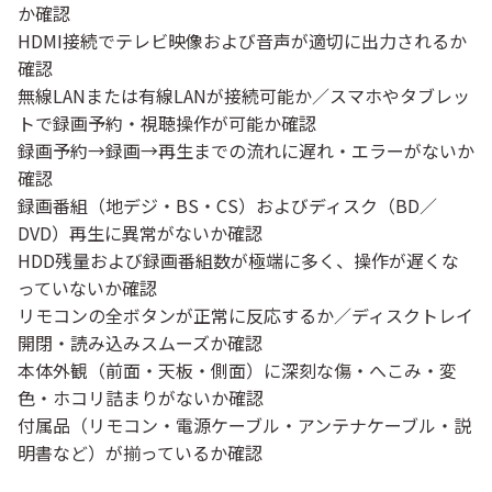
か確認
HDMI接続でテレビ映像および音声が適切に出力されるか
確認
無線LANまたは有線LANが接続可能か／スマホやタブレッ
トで録画予約・視聴操作が可能か確認
録画予約→録画→再生までの流れに遅れ・エラーがないか
確認
録画番組（地デジ・BS・CS）およびディスク（BD／
DVD）再生に異常がないか確認
HDD残量および録画番組数が極端に多く、操作が遅くな
っていないか確認
リモコンの全ボタンが正常に反応するか／ディスクトレイ
開閉・読み込みスムーズか確認
本体外観（前面・天板・側面）に深刻な傷・へこみ・変
色・ホコリ詰まりがないか確認
付属品（リモコン・電源ケーブル・アンテナケーブル・説
明書など）が揃っているか確認