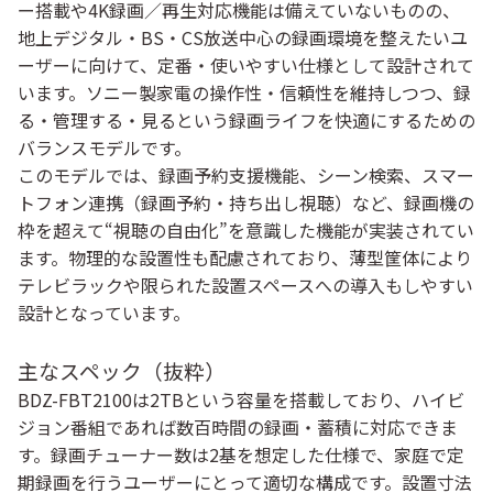
ー搭載や4K録画／再生対応機能は備えていないものの、
地上デジタル・BS・CS放送中心の録画環境を整えたいユ
ーザーに向けて、定番・使いやすい仕様として設計されて
います。ソニー製家電の操作性・信頼性を維持しつつ、録
る・管理する・見るという録画ライフを快適にするための
バランスモデルです。
このモデルでは、録画予約支援機能、シーン検索、スマー
トフォン連携（録画予約・持ち出し視聴）など、録画機の
枠を超えて“視聴の自由化”を意識した機能が実装されてい
ます。物理的な設置性も配慮されており、薄型筐体により
テレビラックや限られた設置スペースへの導入もしやすい
設計となっています。
主なスペック（抜粋）
BDZ-FBT2100は2TBという容量を搭載しており、ハイビ
ジョン番組であれば数百時間の録画・蓄積に対応できま
す。録画チューナー数は2基を想定した仕様で、家庭で定
期録画を行うユーザーにとって適切な構成です。設置寸法