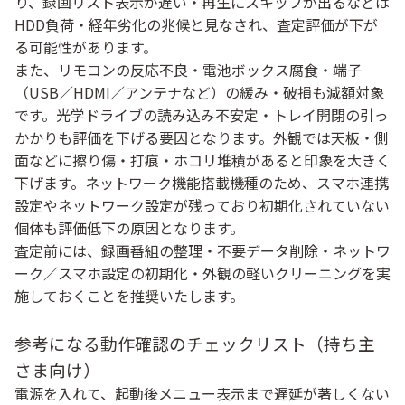
り、録画リスト表示が遅い・再生にスキップが出るなどは
HDD負荷・経年劣化の兆候と見なされ、査定評価が下が
る可能性があります。
また、リモコンの反応不良・電池ボックス腐食・端子
（USB／HDMI／アンテナなど）の緩み・破損も減額対象
です。光学ドライブの読み込み不安定・トレイ開閉の引っ
かかりも評価を下げる要因となります。外観では天板・側
面などに擦り傷・打痕・ホコリ堆積があると印象を大きく
下げます。ネットワーク機能搭載機種のため、スマホ連携
設定やネットワーク設定が残っており初期化されていない
個体も評価低下の原因となります。
査定前には、録画番組の整理・不要データ削除・ネットワ
ーク／スマホ設定の初期化・外観の軽いクリーニングを実
施しておくことを推奨いたします。
参考になる動作確認のチェックリスト（持ち主
さま向け）
電源を入れて、起動後メニュー表示まで遅延が著しくない