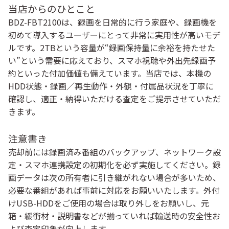
当店からのひとこと
BDZ-FBT2100は、録画を日常的に行う家庭や、録画機を
初めて導入するユーザーにとって非常に実用性が高いモデ
ルです。2TBという容量が“録画保持量に余裕を持たせた
い”という需要に応えており、スマホ視聴や外出先録画予
約といった付加価値も備えています。当店では、本機の
HDD状態・録画／再生動作・外観・付属品状況を丁寧に
確認し、適正・納得いただける査定をご提示させていただ
きます。
注意書き
売却前には録画済み番組のバックアップ、ネットワーク設
定・スマホ連携設定の初期化を必ず実施してください。録
画データは次の所有者に引き継がれない場合が多いため、
必要な番組があれば事前に対応をお願いいたします。外付
けUSB-HDDをご使用の場合は取り外しをお願いし、元
箱・緩衝材・説明書などが揃っていれば輸送時の安全性お
よび査定印象が向上します。