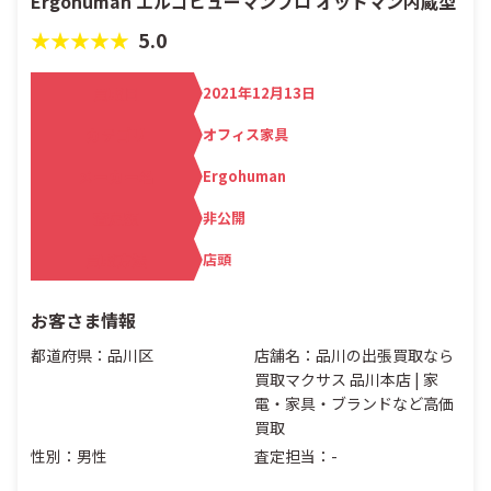
Ergohuman エルゴヒューマンプロ オットマン内蔵型
★★★★★
5.0
買取日
2021年12月13日
カテゴリ
オフィス家具
メーカー名
Ergohuman
査定額
非公開
買取方法
店頭
お客さま情報
都道府県：品川区
店舗名：品川の出張買取なら
買取マクサス 品川本店 | 家
電・家具・ブランドなど高価
買取
性別：男性
査定担当：-