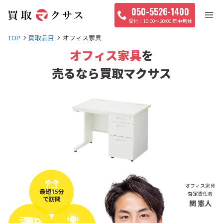
050-5526-1400
10:00〜20:00 年中無休
TOP
買取品目
オフィス家具
オフィス家具
を
売るなら買取マクサス
オフィス家具
査定責任者
関 憲人