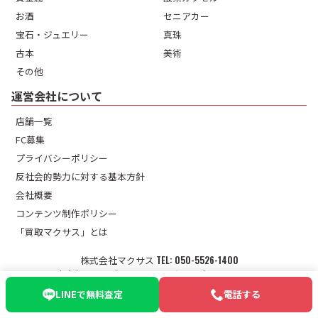
お酒
セニアカー
宝石・ジュエリー
真珠
古本
美術
その他
運営会社について
店舗一覧
FC募集
プライバシーポリシー
反社会的勢力に対する基本方針
会社概要
コンテンツ制作ポリシー
「買取マクサス」とは
株式会社マクサス
050-5526-1400
東京都品川区東五反田1-9-2ダイヤパレス五反田1F
【東京都公安委員会 第302151307220号】
LINEで無料査定
電話する
© 買取マクサス