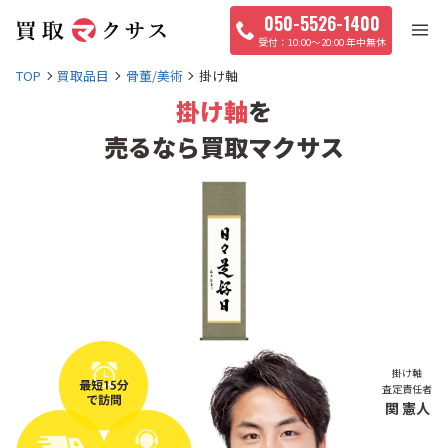
050-5526-1400
10:00〜20:00 年中無休
TOP
買取品目
骨董/美術
掛け軸
掛け軸
を
売るなら買取マクサス
掛け軸
査定責任者
関 憲人