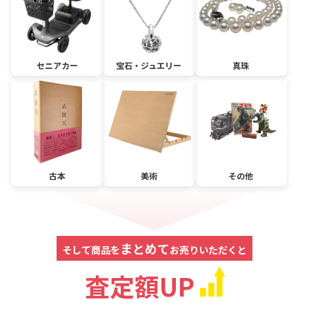
セニアカー
宝石・ジュエリー
真珠
古本
美術
その他
まとめて
そして商品を
お売りいただくと
査定額UP