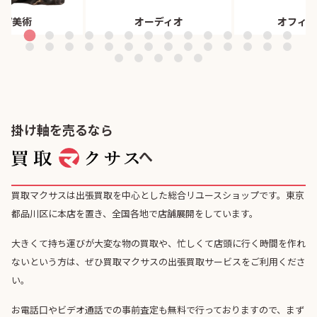
董/美術
オーディオ
オフィス
掛け軸を売るなら
へ
買取マクサスは出張買取を中心とした総合リユースショップです。東京
都品川区に本店を置き、全国各地で店舗展開をしています。
大きくて持ち運びが大変な物の買取や、忙しくて店頭に行く時間を作れ
ないという方は、ぜひ買取マクサスの出張買取サービスをご利用くださ
い。
お電話口やビデオ通話での事前査定も無料で行っておりますので、まず