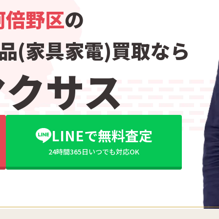
阿倍野区
の
品(家具家電)買取なら
マクサス
LINEで無料査定
24時間365日いつでも対応OK