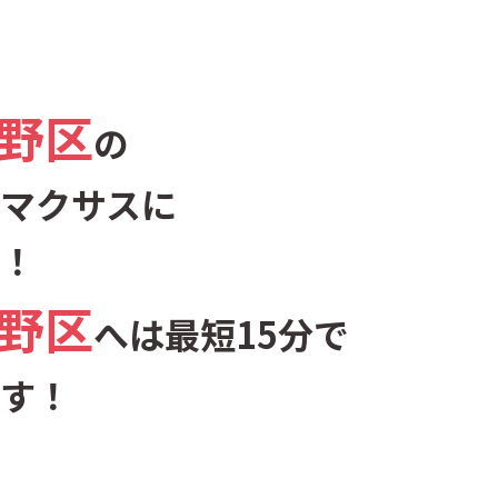
野区
の
マクサスに
！
野区
へは最短15分で
す！