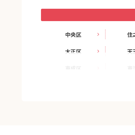
中央区
住
大正区
天
東成区
東
港区
西淀川区