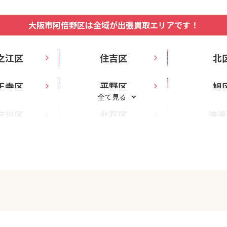
大阪市阿倍野区は全域が出張買取エリアです！
之江区
住吉区
北
王寺区
平野区
旭
全て見る
淀川区
此花区
浪速
生野区
福島区
西
都島区
阿倍野区
鶴見