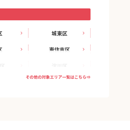
区
城東区
区
東住吉区
区
淀川区
その他の対象エリア一覧はこちら⇒
区
西成区
区