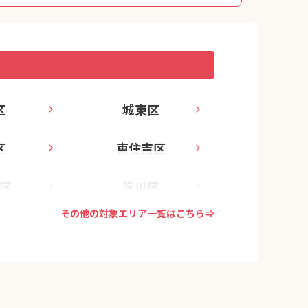
区
城東区
区
東住吉区
区
淀川区
その他の対象エリア一覧はこちら⇒
区
西成区
区