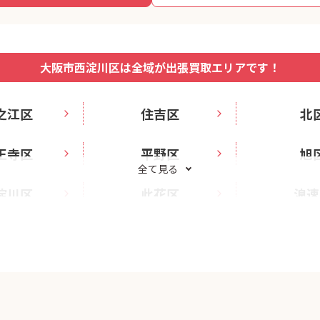
大阪市西淀川区は全域が出張買取エリアです！
之江区
住吉区
北
王寺区
平野区
旭
全て見る
淀川区
此花区
浪速
生野区
福島区
西
都島区
阿倍野区
鶴見