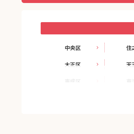
中央区
住
大正区
天
東成区
東
港区
西淀川区