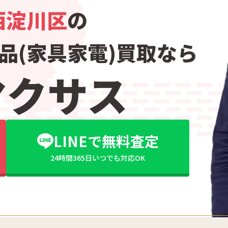
西淀川区
の
品(家具家電)買取なら
マクサス
LINEで無料査定
24時間365日いつでも対応OK