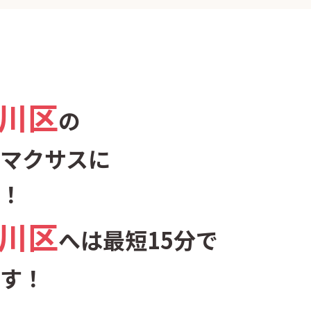
川区
の
マクサスに
！
川区
へは最短15分で
す！