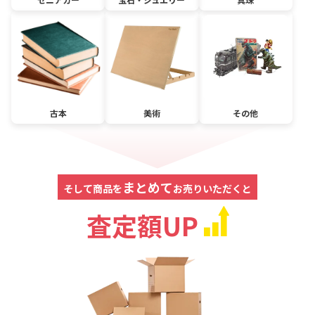
古本
美術
その他
まとめて
そして商品を
お売りいただくと
査定額UP