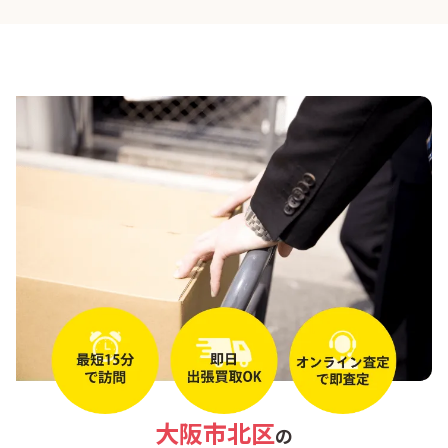
淀川区
港区
生野区
福島区
西区
西成区
西淀川区
都島区
阿倍野区
鶴見区
大阪市北区
の