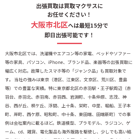
出張買取は買取マクサスに
お任せください！
大阪市北区
へは最短15分で
即日出張可能です！
大阪市北区では、洗濯機やエアコン等の家電、ベッドやソファー
等の家具、パソコン、iPhone、ブランド品、楽器等の出張買取に
幅広く対応。故障したスマホ等の「ジャンク品」も買取対象で
す。 当社の強みは東京（港区、江東区、文京区、荒川区、豊島
等）での豊富な実績。特に東京都北区の赤羽駅・王子駅周辺（赤
羽台、赤羽北、赤羽南、赤羽西、岩淵町、十条仲原、志茂、神
谷、西が丘、桐ケ丘、浮間、上十条、栄町、中里、堀船、王子本
町、岸町、西ケ原、昭和町、中十条、東田端、田端新町）での事
例は会社案内に載るほど。鉄道模型、プラモデル、ラジコン、ゲ
ーム、cd、雑貨、電化製品も海外販路を駆使し、少しでも高い結