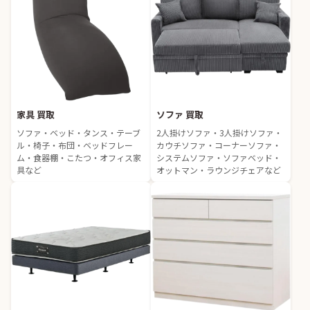
家具 買取
ソファ 買取
ソファ・ベッド・タンス・テーブ
2人掛けソファ・3人掛けソファ・
ル・椅子・布団・ベッドフレー
カウチソファ・コーナーソファ・
ム・食器棚・こたつ・オフィス家
システムソファ・ソファベッド・
具など
オットマン・ラウンジチェアなど