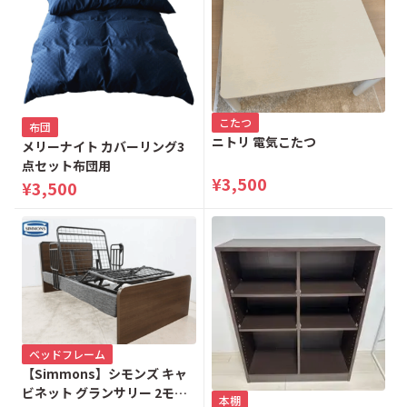
こたつ
布団
ニトリ 電気こたつ
メリーナイト カバーリング3
点セット布団用
¥3,500
¥3,500
ベッドフレーム
【Simmons】シモンズ キャ
ビネット グランサリー 2モー
本棚