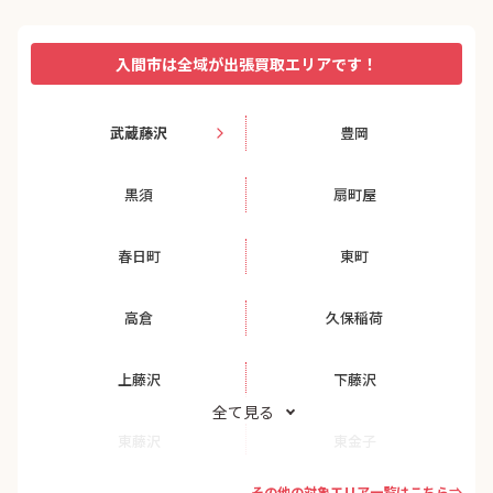
入間市は全域が出張買取エリアです！
武蔵藤沢
豊岡
黒須
扇町屋
春日町
東町
高倉
久保稲荷
上藤沢
下藤沢
全て見る
東藤沢
東金子
その他の対象エリア一覧はこちら⇒