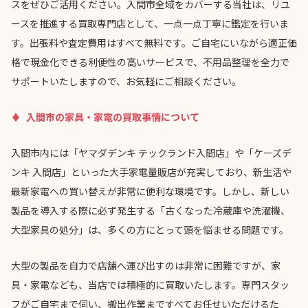
スをぜひご活用ください。入間市全域をカバーする当社は、リユ
ースを推進する買取専門店として、一点一点丁寧に鑑定を行いま
す。出張料や査定費用はすべて無料です。ご自宅にいながら適正価
格で現金化できる利便性の高いサービスで、不用品整理を全力で
サポートいたしますので、お気軽にご相談ください。
入間市の家具・家電の買取事情について
入間市内には「ヤマダデンキ テックランド入間店」や「ケーズデ
ンキ 入間店」といった大手家電量販店が充実しており、新生活や
最新家電への買い替えが非常に便利な環境です。しかし、新しい
製品を導入する際に必ず発生する「古くなった冷蔵庫や洗濯機、
大型家具の処分」は、多くの方にとって頭を悩ませる問題です。
大型の製品を自力で店舗へ運び出すのは非常に困難ですが、家
具・家電なども、当店では積極的に買取いたします。専門スタッ
フがご自宅まで伺い、搬出作業まですべてお任せいただけるた