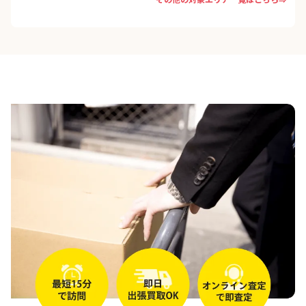
小谷田
新久
野田
仏子
宮寺
狭山台
向陽台
西三ツ木
二本木