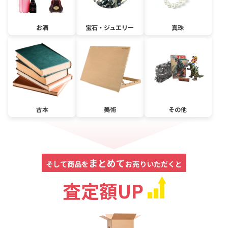
お酒
宝石・ジュエリー
真珠
古本
美術
その他
まとめて
そして商品を
お売りいただくと
査定額UP