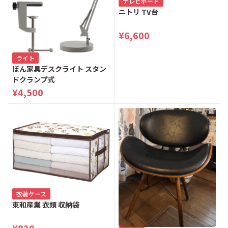
テレビボード
ニトリ TV台
¥6,600
ライト
ぼん家具デスクライト スタン
ドクランプ式
¥4,500
衣装ケース
東和産業 衣類 収納袋
¥830