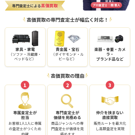
高価買取
プロ査定士：関 憲人
専門査定士による
高価買取の専門査定士が幅広く対応！
家具・家電
貴金属・宝石
楽器・骨董・カメ
ラ・
（ソファ・冷蔵庫・
（ダイヤモンド・ル
ベッドなど）
ビーなど）
ブランド品など
高価買取の理由
1
2
3
専属査定士が
専門査定士が
仲介を挟まない
担当
価値を見極める
直接買取
お客様1人1人に専属
商品ジャンルへの専
販売ルートを最大化
の査定士がつくため
門査定士が価値を見
し高額査定を実現
的確
極めます