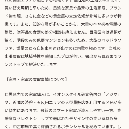
買い替え周期も早いため、良質な家具や最新の生活家電、ブラン
ド物の服、さらに金などの貴金属の査定依頼が非常に多いのが特
徴です。また、知的な層が多いことから、大量の本や携帯電話の
整理、贈答品の食器の処分相談も絶えません。目黒区内は道幅が
狭く、階段のみの低層マンションも多いため、大型のベッドやソ
ファ、重量のある自転車を運び出すのは困難を極めます。当社の
出張買取は地域特性を熟知したプロが伺い、搬出から買取までワ
ンストップで解決いたします。
【家具・家電の買取事情について】
目黒区内での家電購入は、イオンスタイル碑文谷内の「ノジマ」
や、近隣の渋谷・五反田エリアの大型量販店を利用する区民が多
い傾向にあります。最新のスマート家電が流入しやすい一方、高
感度なセレクトショップで選ばれたデザイン性の高い家具も多
く、中古市場で高く評価されるポテンシャルを秘めています。し