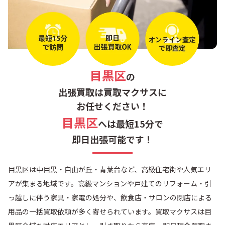
南
目黒
目黒本町
八雲
祐天寺
目黒区
の
出張買取は買取マクサスに
お任せください！
目黒区
へは最短15分で
即日出張可能です！
目黒区は中目黒・自由が丘・青葉台など、高級住宅街や人気エリ
アが集まる地域です。
高級マンションや戸建てのリフォーム・引
っ越しに伴う家具・家電の処分
や、飲食店・サロンの閉店による
用品の一括買取依頼が多く寄せられています。買取マクサスは目