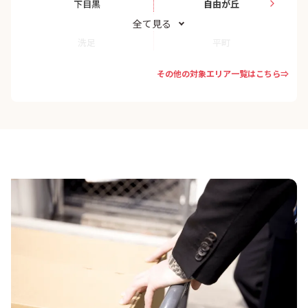
下目黒
自由が丘
全て見る
洗足
平町
その他の対象エリア一覧はこちら⇒
鷹番
中央町
都立大学
中町
中根
中目黒
原町
東が丘
東山
碑文谷
三田
緑が丘