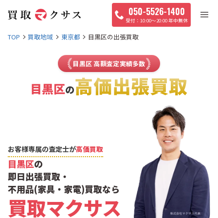
050-5526-1400
10:00〜20:00 年中無休
TOP
買取地域
東京都
目黒区の出張買取
目黒区 高額査定実績多数
高価出張買取
目黒区
の
お客様専属の査定士が
高価買取
目黒区
の
即日出張買取・
不用品(家具・家電)買取なら
買取マクサス