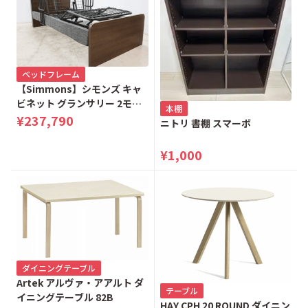
ベッドフレーム
【Simmons】シモンズ キャ
ビネット グランサリー 2モー
本棚
ター 電動リクライニングベッ
¥237,790
ニトリ 書棚 スマーボ
ド シングルベッド
¥1,000
ダイニングテーブル
Artek アルヴァ・アアルト ダ
テーブル
イニングテーブル 82B
HAY CPH 20 ROUND ダイニン