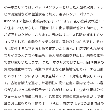
小平市エリアでは、ベッドやソファーといった大型の家具、テレ
ビや洗濯機などの生活家電に加え、電子レンジ、パソコン、
iPhoneまで幅広く出張買取を行っています。花小金井駅の近くに
お住まいの方からも、「粗大ゴミに出す手間が省けて助かる」と
ご好評をいただいております。当店はリユース活動を推進するシ
ョップとして、食器やキッチン雑貨、電池ひとつからでも、それ
らに関連する品物をまとめて査定いたします。他店で断られがち
なサイズの大きな不用品も、最大限の価値を見出し、納得の価格
で買い取りいたします。 また、マクサスではホビー用品や古着の
買取も強化中です。清瀬市や埼玉など隣接地域をカバーする出張
所ネットワークにより、東京全域でスピード対応を実現していま
す。古物営業法を遵守した透明性の高い査定の案内を行い、お客
様が安心できる料金提示を常に心がけています。査定依頼は公式
フォームから簡単に行え、生活家電や家具の写真を送るだけで概
算のお見積もりも可能です。 さらに、当店ではキズのある時計や