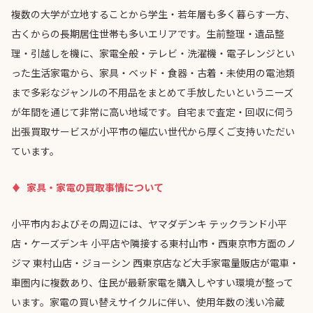
複数の大学が立地することから学生・若年層も多く暮らす一方、
古くからの長期居住世帯も多いエリアです。生前整理・遺品整
理・引越しを機に、家電全般・テレビ・洗濯機・電子レンジとい
った生活家電から、家具・ベッド・食器・古着・未使用の電池類
まで多彩なジャンルの不用品をまとめて手放したいというニーズ
が年間を通じて非常に高い地域です。自宅まで査定・回収に伺う
出張買取サービスが小平市の幅広い世代から厚くご支持いただい
ています。
家具・家電の買取事情について
小平市内およびその周辺には、ヤマダデンキ テックランド小平
店・ケーズデンキ 小平店や隣接する東村山市・西東京市方面のノ
ジマ 東村山店・ジョーシン 西東京店など大手家電量販店が電車・
車圏内に複数あり、住民が最新家電を購入しやすい環境が整って
います。家電の買い替えサイクルに伴い、使用年数の浅い冷蔵