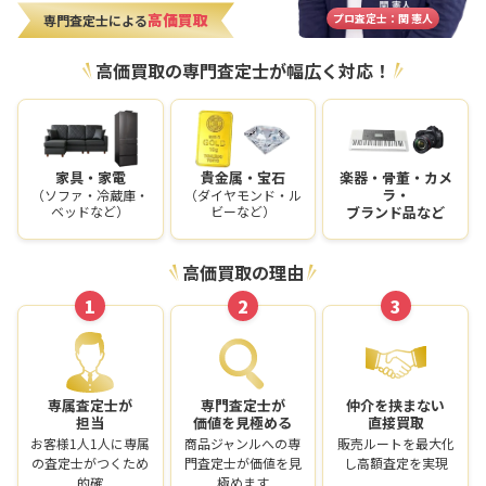
高価買取
プロ査定士：関 憲人
専門査定士による
高価買取の専門査定士が幅広く対応！
家具・家電
貴金属・宝石
楽器・骨董・カメ
ラ・
（ソファ・冷蔵庫・
（ダイヤモンド・ル
ベッドなど）
ビーなど）
ブランド品など
高価買取の理由
1
2
3
専属査定士が
専門査定士が
仲介を挟まない
担当
価値を見極める
直接買取
お客様1人1人に専属
商品ジャンルへの専
販売ルートを最大化
の査定士がつくため
門査定士が価値を見
し高額査定を実現
的確
極めます