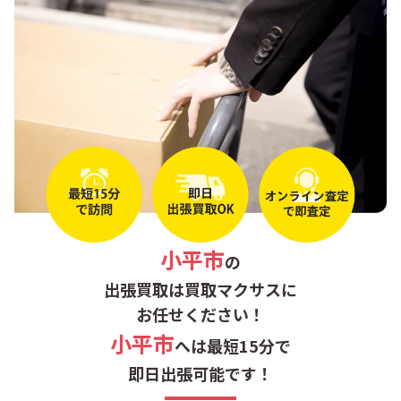
たかの台
小平市
の
出張買取は買取マクサスに
お任せください！
小平市
へは最短15分で
即日出張可能です！