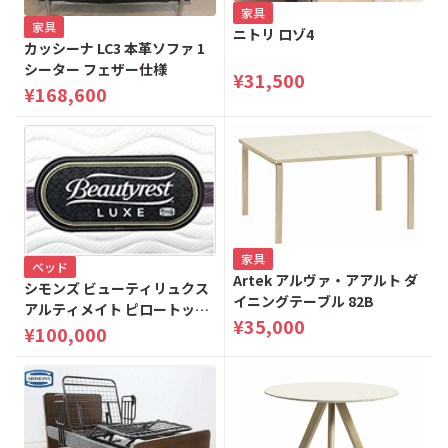
家具
家具
ニトリ ロゾ4
カッシーナ LC3 本革ソファ 1
シーター フェザー仕様
¥31,500
¥168,600
家具
ベッド
Artek アルヴァ・アアルト ダ
シモンズ ビューティリュクス
イニングテーブル 82B
アルティメイト ピロートップ
¥35,000
（シングル）
¥100,000