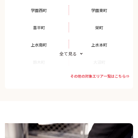
学園西町
学園東町
喜平町
栄町
上水南町
上水本町
全て見る
鈴木町
大沼町
その他の対象エリア一覧はこちら⇒
仲町
花小金井
花小金井南町
美園町
御幸町
回田町
天神町
津田町