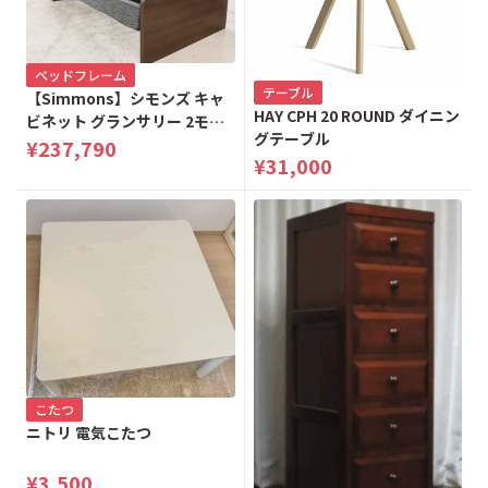
ベッドフレーム
テーブル
【Simmons】シモンズ キャ
HAY CPH 20 ROUND ダイニン
ビネット グランサリー 2モー
グテーブル
ター 電動リクライニングベッ
¥237,790
¥31,000
ド シングルベッド
こたつ
ニトリ 電気こたつ
¥3,500