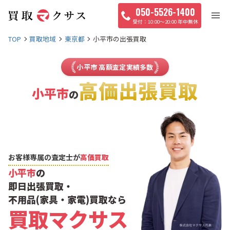
050-5526-1400
10:00〜20:00 年中無休
TOP
買取地域
東京都
小平市の出張買取
小平市 高額査定実績多数
高価出張買取
小平市
の
お客様専属の査定士が
高価買取
小平市
の
即日出張買取・
不用品(家具・家電)買取なら
買取マクサス