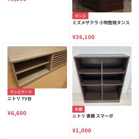
タンス
ミズメザクラ 小物整理タンス
¥36,100
テレビボード
ニトリ TV台
本棚
¥6,600
ニトリ 書棚 スマーボ
¥1,000