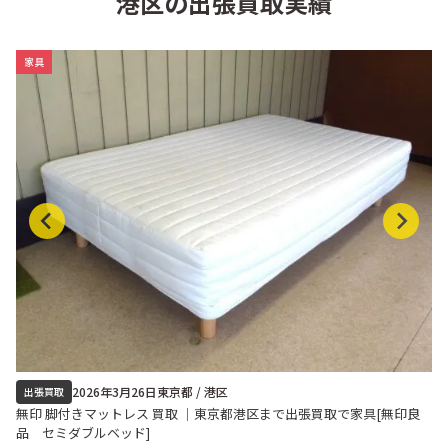
港区の出張買取実績
家具
2026年3月26日
東京都 / 港区
出張買取
無印 脚付きマットレス 買取 ｜東京都港区まで出張買取で家具[無印良
品 セミダブルベッド]