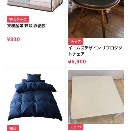
衣装ケース
東和産業 衣類 収納袋
¥830
チェア
イームズデザイン リプロダク
トチェア
¥6,900
こたつ
布団