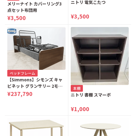
ニトリ 電気こたつ
メリーナイト カバーリング3
点セット布団用
¥3,500
¥3,500
ベッドフレーム
【Simmons】シモンズ キャ
ビネット グランサリー 2モー
本棚
ター 電動リクライニングベッ
¥237,790
ニトリ 書棚 スマーボ
ド シングルベッド
¥1,000