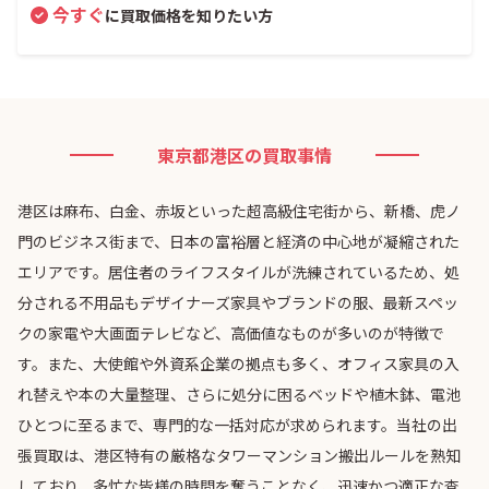
今すぐ
に買取価格を知りたい方
東京都港区の買取事情
港区は麻布、白金、赤坂といった超高級住宅街から、新橋、虎ノ
門のビジネス街まで、日本の富裕層と経済の中心地が凝縮された
エリアです。居住者のライフスタイルが洗練されているため、処
分される不用品もデザイナーズ家具やブランドの服、最新スペッ
クの家電や大画面テレビなど、高価値なものが多いのが特徴で
す。また、大使館や外資系企業の拠点も多く、オフィス家具の入
れ替えや本の大量整理、さらに処分に困るベッドや植木鉢、電池
ひとつに至るまで、専門的な一括対応が求められます。当社の出
張買取は、港区特有の厳格なタワーマンション搬出ルールを熟知
しており、多忙な皆様の時間を奪うことなく、迅速かつ適正な査