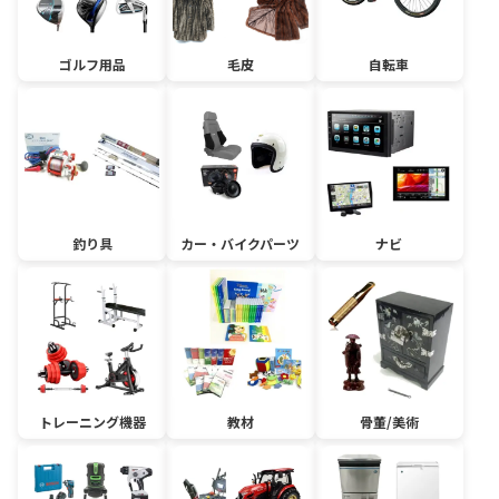
ゴルフ用品
毛皮
自転車
釣り具
カー・バイクパーツ
ナビ
トレーニング機器
教材
骨董/美術