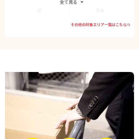
全て見る
芝
芝浦
その他の対象エリア一覧はこちら⇒
芝公園
芝大門
白金
白金台
新橋
泉岳寺
台場
高輪
田町
虎ノ門
乃木坂
浜松町
三田
南青山