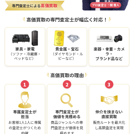
高価買取
プロ査定士：関 憲人
専門査定士による
高価買取の専門査定士が幅広く対応！
家具・家電
貴金属・宝石
楽器・骨董・カメ
ラ・
（ソファ・冷蔵庫・
（ダイヤモンド・ル
ベッドなど）
ビーなど）
ブランド品など
高価買取の理由
1
2
3
専属査定士が
専門査定士が
仲介を挟まない
担当
価値を見極める
直接買取
お客様1人1人に専属
商品ジャンルへの専
販売ルートを最大化
の査定士がつくため
門査定士が価値を見
し高額査定を実現
的確
極めます