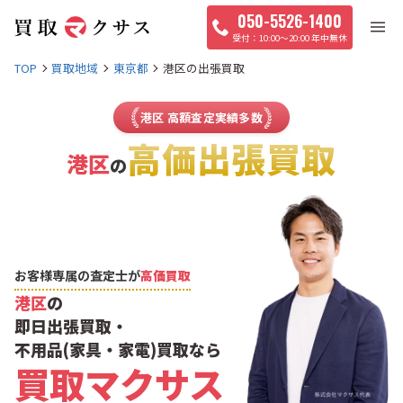
050-5526-1400
10:00〜20:00 年中無休
TOP
買取地域
東京都
港区の出張買取
港区 高額査定実績多数
高価出張買取
港区
の
お客様専属の査定士が
高価買取
港区
の
即日出張買取・
不用品(家具・家電)買取なら
買取マクサス