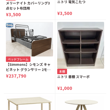
ニトリ 電気こたつ
メリーナイト カバーリング3
点セット布団用
¥3,500
¥3,500
ベッドフレーム
【Simmons】シモンズ キャ
ビネット グランサリー 2モー
本棚
ター 電動リクライニングベッ
¥237,790
ニトリ 書棚 スマーボ
ド シングルベッド
¥1,000