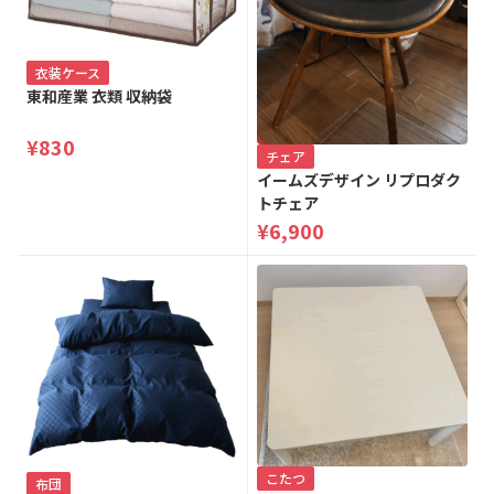
衣装ケース
東和産業 衣類 収納袋
¥830
チェア
イームズデザイン リプロダク
トチェア
¥6,900
こたつ
布団