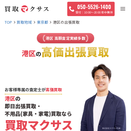
050-5526-1400
10:00〜20:00 年中無休
TOP
買取地域
東京都
港区の出張買取
港区 高額査定実績多数
高価出張買取
港区
の
お客様専属の査定士が
高価買取
港区
の
即日出張買取・
不用品(家具・家電)買取なら
買取マクサス