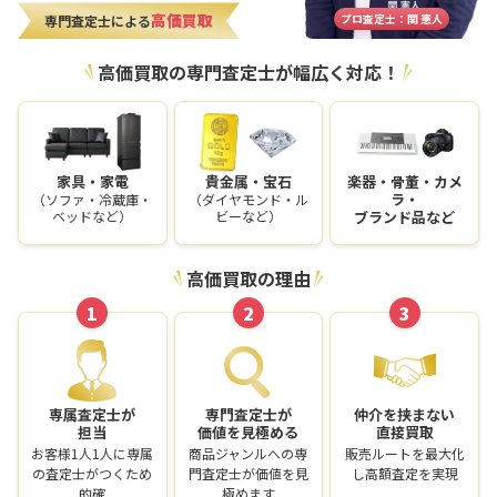
高価買取
プロ査定士：関 憲人
専門査定士による
高価買取の専門査定士が幅広く対応！
家具・家電
貴金属・宝石
楽器・骨董・カメ
ラ・
（ソファ・冷蔵庫・
（ダイヤモンド・ル
ベッドなど）
ビーなど）
ブランド品など
高価買取の理由
1
2
3
専属査定士が
専門査定士が
仲介を挟まない
担当
価値を見極める
直接買取
お客様1人1人に専属
商品ジャンルへの専
販売ルートを最大化
の査定士がつくため
門査定士が価値を見
し高額査定を実現
的確
極めます