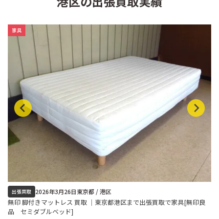
港区の出張買取実績
家具
2026年3月26日
東京都 / 港区
出張買取
無印 脚付きマットレス 買取 ｜東京都港区まで出張買取で家具[無印良
品 セミダブルベッド]