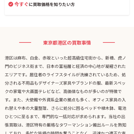
今すぐ
に買取価格を知りたい方
東京都港区の買取事情
港区は麻布、白金、赤坂といった超高級住宅街から、新橋、虎ノ
門のビジネス街まで、日本の富裕層と経済の中心地が凝縮された
エリアです。居住者のライフスタイルが洗練されているため、処
分される不用品もデザイナーズ家具やブランドの服、最新スペッ
クの家電や大画面テレビなど、高価値なものが多いのが特徴で
す。また、大使館や外資系企業の拠点も多く、オフィス家具の入
れ替えや本の大量整理、さらに処分に困るベッドや植木鉢、電池
ひとつに至るまで、専門的な一括対応が求められます。当社の出
張買取は、港区特有の厳格なタワーマンション搬出ルールを熟知
しており、多忙な皆様の時間を奪うことなく、迅速かつ適正な査