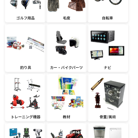
ゴルフ用品
毛皮
自転車
釣り具
カー・バイクパーツ
ナビ
トレーニング機器
教材
骨董/美術