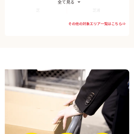
全て見る
芝
芝浦
その他の対象エリア一覧はこちら⇒
芝公園
芝大門
白金
白金台
新橋
泉岳寺
台場
高輪
田町
虎ノ門
乃木坂
浜松町
三田
南青山